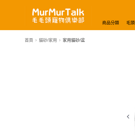
商品分類
毛頭
首頁
貓砂/家用
家用貓砂/盆