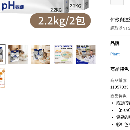
付款與運
超取滿NT$
付款方式
品牌
信用卡一
Plant
信用卡分
商品特色
3 期 
商品編號
6 期 
合作金
11957933
華南商
12 期
合作金
上海商
商品特色
華南商
合作金
超商取貨
國泰世
給您的
上海商
華南商
臺灣中
【pl
國泰世
LINE Pay
上海商
匯豐（
臺灣中
優異的
國泰世
聯邦商
匯豐（
Apple Pay
彩虹色
臺灣中
元大商
聯邦商