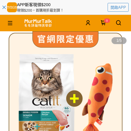
APP新客現領$200
開啟APP
現領$200，首購現折最划算！
0
1
/
5