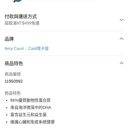
付款與運送方式
超取滿NT$499免運
付款方式
品牌
信用卡一次付款
Amy Carol
Catit嘿卡堤
信用卡分期付款
3 期 0 利率 每期
NT$579
21家銀行
商品特色
6 期 0 利率 每期
NT$289
21家銀行
合作金庫商業銀行
第一商業銀行
商品編號
華南商業銀行
彰化商業銀行
12 期 0 利率 每期
NT$144
21家銀行
合作金庫商業銀行
第一商業銀行
11950992
上海商業儲蓄銀行
台北富邦商業銀行
華南商業銀行
彰化商業銀行
合作金庫商業銀行
第一商業銀行
超商取貨付款
國泰世華商業銀行
兆豐國際商業銀行
上海商業儲蓄銀行
台北富邦商業銀行
商品特色
華南商業銀行
彰化商業銀行
臺灣中小企業銀行
台中商業銀行
國泰世華商業銀行
兆豐國際商業銀行
86%優質動物性蛋白質
LINE Pay
上海商業儲蓄銀行
台北富邦商業銀行
匯豐（台灣）商業銀行
華泰商業銀行
臺灣中小企業銀行
台中商業銀行
國泰世華商業銀行
兆豐國際商業銀行
來自海洋微藻中的DHA
聯邦商業銀行
遠東國際商業銀行
匯豐（台灣）商業銀行
華泰商業銀行
Apple Pay
臺灣中小企業銀行
台中商業銀行
元大商業銀行
永豐商業銀行
富含益生元和益生菌
聯邦商業銀行
遠東國際商業銀行
匯豐（台灣）商業銀行
華泰商業銀行
玉山商業銀行
星展（台灣）商業銀行
街口支付
維護心臟和免疫系統健康
元大商業銀行
永豐商業銀行
聯邦商業銀行
遠東國際商業銀行
台新國際商業銀行
中國信託商業銀行
玉山商業銀行
星展（台灣）商業銀行