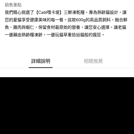
元大商業銀行
永豐商業銀行
台灣樂天信用卡公司
悠遊付
銷售重點
台新國際商業銀行
中國信託商業銀行
玉山商業銀行
星展（台灣）商業銀行
台灣樂天信用卡公司
我們精心挑選了【Catit嘿卡堤】三鮮凍乾糧，專為熟齡貓設計，讓
台新國際商業銀行
中國信託商業銀行
全盈+PAY
您的愛貓享受健康美味的每一餐。這款600g的高品質飼料，融合鮮
台灣樂天信用卡公司
大哥付你分期
魚、雞肉與蝦仁，保留食材最原始的營養，讓您安心選擇。讓老貓
相關說明
一邊藉由熟齡糧凍齡，一邊玩貓草重拾幼貓般的瘋狂。
【大哥付你分期使用說明】
AFTEE先享後付
1.本服務由台灣大哥大提供，台灣大哥大用戶可立即使用無須另外申請。
2.付款方式選擇「大哥付你分期」，訂單成立後會自動跳轉到大哥付的交易
相關說明
流程，驗證手機門號後，選擇欲分期的期數、繳款截止日，確認付款後即完
【關於「AFTEE先享後付」】
詳細說明
相關推薦
成交易。
ATM付款
AFTEE先享後付是「在收到商品之後才付款」的支付方式。 讓您購物簡單
3.實際核准額度、可分期數及費用金額請依後續交易確認頁面所載為準。
便利好安心！
4.訂單成立30分鐘內，如未前往確認交易或遇審核未通過，訂單將自動取
１．簡單：不需註冊會員、不需綁卡、不需儲值。
運送方式
消。如遇「轉專審核」未通過狀況，表示未達大哥付你分期系統評分，恕無
２．便利：只要手機號碼，簡訊認證，即可結帳。
法說明評估內容。
３．安心：先確認商品／服務後，再付款。
全家取貨付款
【繳款方式說明】
1.分期款項不併入電信帳單，「大哥付你分期」於每月結算日後寄送繳費提
每筆NT$60，滿NT$499(含以上)免運費
【「AFTEE先享後付」結帳流程】
醒簡訊。
１．於結帳方式選擇「AFTEE先享後付」後，將跳轉至「AFTEE先享後付」
2.透過簡訊連結打開帳單後，可選擇「超商條碼／台灣大直營門市／銀行轉
付款後全家取貨
結帳頁面，進行簡訊認證並確認金額後，即可完成結帳。
帳／街口支付／iPASS MONEY」等通路繳費。
２．訂單成立數日內，您將收到繳費通知簡訊。
每筆NT$60，滿NT$499(含以上)免運費
３．收到繳費通知簡訊後14天內，點擊此簡訊中的連結，可透過四大超商／
【注意事項】
ATM／網路銀行／等多元方式進行付款，方視為交易完成。
7-11取貨付款
1.本服務係由「台灣大哥大股份有限公司」（以下簡稱本公司）所提供，讓
※ 請注意：結帳手續完成當下不需立刻繳費，但若您需要取消訂單，請聯絡
用戶於交易時，得透過本服務購買商品或服務，並由商店將買賣／分期付款
每筆NT$60，滿NT$499(含以上)免運費
購買商品的店家。未經商家同意取消之訂單仍視為有效，需透過AFTEE先享