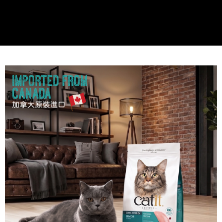
買賣價金債權讓與本公司後，依約使用本公司帳單繳交帳款。
後付繳納相關費用。
2.基於同意付款使用「大哥付你分期」之契約關係目的，商店將以您的個人
付款後7-11取貨
※ 交易是否成功請以「AFTEE先享後付 」之結帳頁面顯示為準，若有關於
資料（包含姓名、電話或地址）提供予台灣大哥大進項蒐集、處理及利用，
是否繳費成功／繳費後需取消欲退款等相關疑問，請聯繫「AFTEE先享後付
每筆NT$60，滿NT$499(含以上)免運費
由本公司與您本人進行分期帳單所需資料之確認、核對及更正。
客戶支援中心」
https://netprotections.freshdesk.com/support/home
3.完整用戶服務條款，請詳閱以下連結：
https://oppay.tw/userRule
宅配
【注意事項】
１．透過由恩沛科技股份有限公司提供之「AFTEE先享後付」服務完成之交
每筆NT$100，滿NT$1,399(含以上)免運費
易，需依本服務之必要範圍內提供個人資料，並將交易相關給付款項請求債
權轉讓予恩沛科技股份有限公司。
２．關於個人資料處理事宜，請瀏覽以下網址：
https://aftee.tw/terms/#terms3
３．未成年的使用者請事先徵得法定代理人或監護人之同意方可使用
「AFTEE先享後付」，若未經同意申辦者引起之損失，本公司不負相關責
任。
４．使用「AFTEE先享後付」時，將依據個別帳號之用戶狀況，依本公司即
時審查核予不同之上限額度；若仍有額度不足之情形，本公司將視審查結果
請求用戶進行身份認證。
５．嚴禁一人註冊多個帳號或使用他人資訊註冊。若發現惡意使用之情形，
恩沛科技股份有限公司將有權停止該用戶之使用額度並採取法律行動。