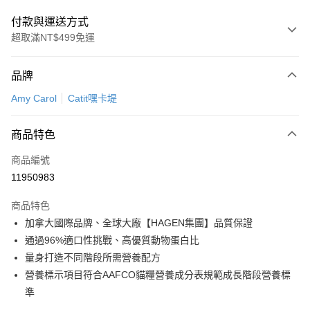
付款與運送方式
超取滿NT$499免運
付款方式
品牌
信用卡一次付款
Amy Carol
Catit嘿卡堤
信用卡分期付款
3 期 0 利率 每期
NT$579
21家銀行
商品特色
6 期 0 利率 每期
NT$289
21家銀行
合作金庫商業銀行
第一商業銀行
商品編號
華南商業銀行
彰化商業銀行
12 期 0 利率 每期
NT$144
21家銀行
合作金庫商業銀行
第一商業銀行
11950983
上海商業儲蓄銀行
台北富邦商業銀行
華南商業銀行
彰化商業銀行
合作金庫商業銀行
第一商業銀行
超商取貨付款
國泰世華商業銀行
兆豐國際商業銀行
上海商業儲蓄銀行
台北富邦商業銀行
商品特色
華南商業銀行
彰化商業銀行
臺灣中小企業銀行
台中商業銀行
國泰世華商業銀行
兆豐國際商業銀行
加拿大國際品牌、全球大廠【HAGEN集團】品質保證
LINE Pay
上海商業儲蓄銀行
台北富邦商業銀行
匯豐（台灣）商業銀行
華泰商業銀行
臺灣中小企業銀行
台中商業銀行
國泰世華商業銀行
兆豐國際商業銀行
通過96%適口性挑戰、高優質動物蛋白比
聯邦商業銀行
遠東國際商業銀行
匯豐（台灣）商業銀行
華泰商業銀行
Apple Pay
臺灣中小企業銀行
台中商業銀行
元大商業銀行
永豐商業銀行
量身打造不同階段所需營養配方
聯邦商業銀行
遠東國際商業銀行
匯豐（台灣）商業銀行
華泰商業銀行
玉山商業銀行
星展（台灣）商業銀行
街口支付
營養標示項目符合AAFCO貓糧營養成分表規範成長階段營養標
元大商業銀行
永豐商業銀行
聯邦商業銀行
遠東國際商業銀行
台新國際商業銀行
中國信託商業銀行
玉山商業銀行
星展（台灣）商業銀行
準
元大商業銀行
永豐商業銀行
台灣樂天信用卡公司
悠遊付
台新國際商業銀行
中國信託商業銀行