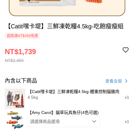
【Catit嘿卡堤】三鮮凍乾糧4.5kg-吃飽瘦瘦組
超取滿NT$499免運
NT$1,739
NT$2,450
內含以下商品
查看全部
【Catit嘿卡堤】三鮮凍乾糧4.5kg-體重控制貓雞肉
4.5kg
x1
【Amy Carol】貓草玩具魚仔(4色可選)
請選擇商品選項
x1