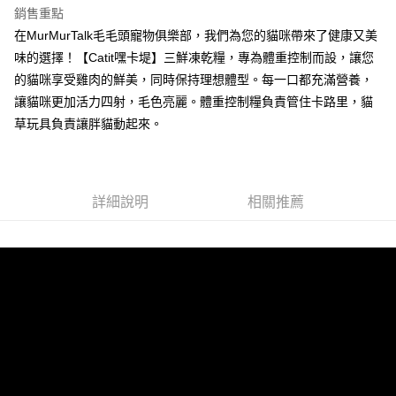
玉山商業銀行
星展（台灣）商業銀行
台灣樂天信用卡公司
銷售重點
台新國際商業銀行
中國信託商業銀行
全盈+PAY
在MurMurTalk毛毛頭寵物俱樂部，我們為您的貓咪帶來了健康又美
台灣樂天信用卡公司
大哥付你分期
味的選擇！【Catit嘿卡堤】三鮮凍乾糧，專為體重控制而設，讓您
相關說明
的貓咪享受雞肉的鮮美，同時保持理想體型。每一口都充滿營養，
【大哥付你分期使用說明】
讓貓咪更加活力四射，毛色亮麗。體重控制糧負責管住卡路里，貓
AFTEE先享後付
1.本服務由台灣大哥大提供，台灣大哥大用戶可立即使用無須另外申請。
草玩具負責讓胖貓動起來。
2.付款方式選擇「大哥付你分期」，訂單成立後會自動跳轉到大哥付的交易
相關說明
流程，驗證手機門號後，選擇欲分期的期數、繳款截止日，確認付款後即完
【關於「AFTEE先享後付」】
成交易。
ATM付款
AFTEE先享後付是「在收到商品之後才付款」的支付方式。 讓您購物簡單
3.實際核准額度、可分期數及費用金額請依後續交易確認頁面所載為準。
便利好安心！
4.訂單成立30分鐘內，如未前往確認交易或遇審核未通過，訂單將自動取
１．簡單：不需註冊會員、不需綁卡、不需儲值。
詳細說明
相關推薦
運送方式
消。如遇「轉專審核」未通過狀況，表示未達大哥付你分期系統評分，恕無
２．便利：只要手機號碼，簡訊認證，即可結帳。
法說明評估內容。
３．安心：先確認商品／服務後，再付款。
全家取貨付款
【繳款方式說明】
1.分期款項不併入電信帳單，「大哥付你分期」於每月結算日後寄送繳費提
每筆NT$60，滿NT$499(含以上)免運費
【「AFTEE先享後付」結帳流程】
醒簡訊。
１．於結帳方式選擇「AFTEE先享後付」後，將跳轉至「AFTEE先享後付」
2.透過簡訊連結打開帳單後，可選擇「超商條碼／台灣大直營門市／銀行轉
付款後全家取貨
結帳頁面，進行簡訊認證並確認金額後，即可完成結帳。
帳／街口支付／iPASS MONEY」等通路繳費。
２．訂單成立數日內，您將收到繳費通知簡訊。
每筆NT$60，滿NT$499(含以上)免運費
３．收到繳費通知簡訊後14天內，點擊此簡訊中的連結，可透過四大超商／
【注意事項】
ATM／網路銀行／等多元方式進行付款，方視為交易完成。
7-11取貨付款
1.本服務係由「台灣大哥大股份有限公司」（以下簡稱本公司）所提供，讓
※ 請注意：結帳手續完成當下不需立刻繳費，但若您需要取消訂單，請聯絡
用戶於交易時，得透過本服務購買商品或服務，並由商店將買賣／分期付款
每筆NT$60，滿NT$499(含以上)免運費
購買商品的店家。未經商家同意取消之訂單仍視為有效，需透過AFTEE先享
買賣價金債權讓與本公司後，依約使用本公司帳單繳交帳款。
後付繳納相關費用。