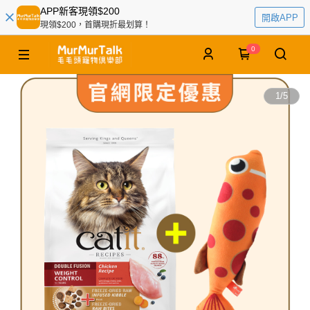
APP新客現領$200
開啟APP
現領$200，首購現折最划算！
0
1
/
5