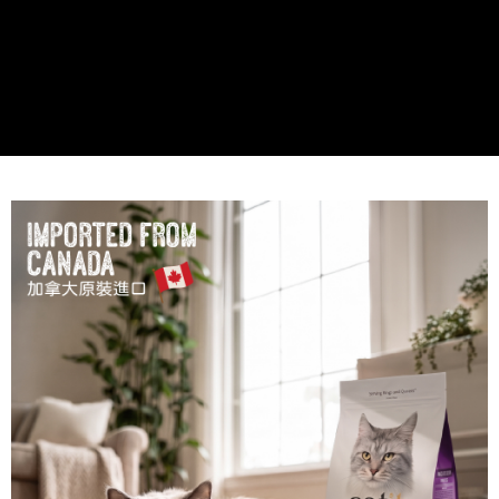
買賣價金債權讓與本公司後，依約使用本公司帳單繳交帳款。
後付繳納相關費用。
2.基於同意付款使用「大哥付你分期」之契約關係目的，商店將以您的個人
付款後7-11取貨
※ 交易是否成功請以「AFTEE先享後付 」之結帳頁面顯示為準，若有關於
資料（包含姓名、電話或地址）提供予台灣大哥大進項蒐集、處理及利用，
是否繳費成功／繳費後需取消欲退款等相關疑問，請聯繫「AFTEE先享後付
每筆NT$60，滿NT$499(含以上)免運費
由本公司與您本人進行分期帳單所需資料之確認、核對及更正。
客戶支援中心」
https://netprotections.freshdesk.com/support/home
3.完整用戶服務條款，請詳閱以下連結：
https://oppay.tw/userRule
宅配
【注意事項】
１．透過由恩沛科技股份有限公司提供之「AFTEE先享後付」服務完成之交
每筆NT$100，滿NT$1,399(含以上)免運費
易，需依本服務之必要範圍內提供個人資料，並將交易相關給付款項請求債
權轉讓予恩沛科技股份有限公司。
２．關於個人資料處理事宜，請瀏覽以下網址：
https://aftee.tw/terms/#terms3
３．未成年的使用者請事先徵得法定代理人或監護人之同意方可使用
「AFTEE先享後付」，若未經同意申辦者引起之損失，本公司不負相關責
任。
４．使用「AFTEE先享後付」時，將依據個別帳號之用戶狀況，依本公司即
時審查核予不同之上限額度；若仍有額度不足之情形，本公司將視審查結果
請求用戶進行身份認證。
５．嚴禁一人註冊多個帳號或使用他人資訊註冊。若發現惡意使用之情形，
恩沛科技股份有限公司將有權停止該用戶之使用額度並採取法律行動。