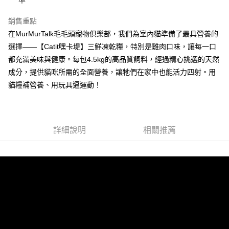
準
元大商業銀行
永豐商業銀行
台灣樂天信用卡公司
悠遊付
台新國際商業銀行
中國信託商業銀行
玉山商業銀行
星展（台灣）商業銀行
台灣樂天信用卡公司
銷售重點
台新國際商業銀行
中國信託商業銀行
全盈+PAY
在MurMurTalk毛毛頭寵物俱樂部，我們為室內貓準備了最具營養的
台灣樂天信用卡公司
大哥付你分期
選擇——【Catit嘿卡堤】三鮮凍乾糧，特別是雞肉口味，讓每一口
相關說明
都充滿美味與健康。每包4.5kg的高品質飼料，經過精心挑選的天然
【大哥付你分期使用說明】
成分，提供貓咪所需的全面營養，讓牠們在家中也能活力四射。用
AFTEE先享後付
1.本服務由台灣大哥大提供，台灣大哥大用戶可立即使用無須另外申請。
貓糧補營養、用玩具逼運動！
2.付款方式選擇「大哥付你分期」，訂單成立後會自動跳轉到大哥付的交易
相關說明
流程，驗證手機門號後，選擇欲分期的期數、繳款截止日，確認付款後即完
【關於「AFTEE先享後付」】
成交易。
ATM付款
AFTEE先享後付是「在收到商品之後才付款」的支付方式。 讓您購物簡單
3.實際核准額度、可分期數及費用金額請依後續交易確認頁面所載為準。
便利好安心！
4.訂單成立30分鐘內，如未前往確認交易或遇審核未通過，訂單將自動取
１．簡單：不需註冊會員、不需綁卡、不需儲值。
詳細說明
相關推薦
運送方式
消。如遇「轉專審核」未通過狀況，表示未達大哥付你分期系統評分，恕無
２．便利：只要手機號碼，簡訊認證，即可結帳。
法說明評估內容。
３．安心：先確認商品／服務後，再付款。
全家取貨付款
【繳款方式說明】
1.分期款項不併入電信帳單，「大哥付你分期」於每月結算日後寄送繳費提
每筆NT$60，滿NT$499(含以上)免運費
【「AFTEE先享後付」結帳流程】
醒簡訊。
１．於結帳方式選擇「AFTEE先享後付」後，將跳轉至「AFTEE先享後付」
2.透過簡訊連結打開帳單後，可選擇「超商條碼／台灣大直營門市／銀行轉
付款後全家取貨
結帳頁面，進行簡訊認證並確認金額後，即可完成結帳。
帳／街口支付／iPASS MONEY」等通路繳費。
２．訂單成立數日內，您將收到繳費通知簡訊。
每筆NT$60，滿NT$499(含以上)免運費
３．收到繳費通知簡訊後14天內，點擊此簡訊中的連結，可透過四大超商／
【注意事項】
ATM／網路銀行／等多元方式進行付款，方視為交易完成。
7-11取貨付款
1.本服務係由「台灣大哥大股份有限公司」（以下簡稱本公司）所提供，讓
※ 請注意：結帳手續完成當下不需立刻繳費，但若您需要取消訂單，請聯絡
用戶於交易時，得透過本服務購買商品或服務，並由商店將買賣／分期付款
每筆NT$60，滿NT$499(含以上)免運費
購買商品的店家。未經商家同意取消之訂單仍視為有效，需透過AFTEE先享