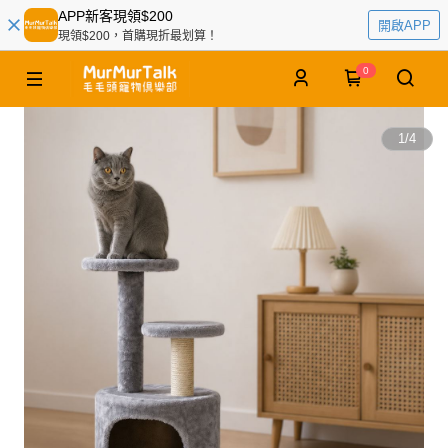
APP新客現領$200
開啟APP
現領$200，首購現折最划算！
0
1
/
4