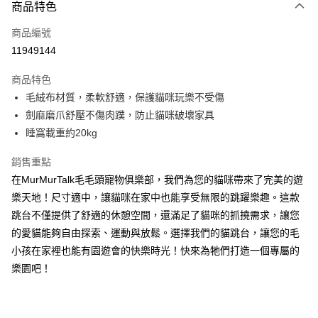
3 期 0 利率 每期
NT$230
21家銀行
商品特色
6 期 0 利率 每期
NT$115
21家銀行
合作金庫商業銀行
第一商業銀行
商品編號
華南商業銀行
彰化商業銀行
12 期 0 利率 每期
NT$57
21家銀行
合作金庫商業銀行
第一商業銀行
11949144
上海商業儲蓄銀行
台北富邦商業銀行
華南商業銀行
彰化商業銀行
合作金庫商業銀行
第一商業銀行
LINE Pay
國泰世華商業銀行
兆豐國際商業銀行
上海商業儲蓄銀行
台北富邦商業銀行
商品特色
華南商業銀行
彰化商業銀行
臺灣中小企業銀行
台中商業銀行
國泰世華商業銀行
兆豐國際商業銀行
毛絨布材質，柔軟舒適，保護貓咪玩樂不受傷
Apple Pay
上海商業儲蓄銀行
台北富邦商業銀行
匯豐（台灣）商業銀行
華泰商業銀行
臺灣中小企業銀行
台中商業銀行
國泰世華商業銀行
兆豐國際商業銀行
劍麻磨爪舒壓不傷肉蹼，防止貓咪破壞家具
聯邦商業銀行
遠東國際商業銀行
匯豐（台灣）商業銀行
華泰商業銀行
街口支付
臺灣中小企業銀行
台中商業銀行
元大商業銀行
永豐商業銀行
睡窩載重約20kg
聯邦商業銀行
遠東國際商業銀行
匯豐（台灣）商業銀行
華泰商業銀行
玉山商業銀行
星展（台灣）商業銀行
悠遊付
元大商業銀行
永豐商業銀行
聯邦商業銀行
遠東國際商業銀行
台新國際商業銀行
中國信託商業銀行
銷售重點
玉山商業銀行
星展（台灣）商業銀行
元大商業銀行
永豐商業銀行
台灣樂天信用卡公司
全盈+PAY
在MurMurTalk毛毛頭寵物俱樂部，我們為您的貓咪帶來了完美的遊
台新國際商業銀行
中國信託商業銀行
玉山商業銀行
星展（台灣）商業銀行
台灣樂天信用卡公司
樂天地！尺寸適中，讓貓咪在家中也能享受無限的跳躍樂趣。這款
台新國際商業銀行
中國信託商業銀行
大哥付你分期
跳台不僅提供了舒適的休憩空間，還滿足了貓咪的抓撓需求，讓您
台灣樂天信用卡公司
相關說明
的愛貓能夠自由探索、運動與放鬆。選擇我們的貓跳台，讓您的毛
【大哥付你分期使用說明】
AFTEE先享後付
1.本服務由台灣大哥大提供，台灣大哥大用戶可立即使用無須另外申請。
小孩在家裡也能有園遊會的快樂時光！快來為牠們打造一個專屬的
2.付款方式選擇「大哥付你分期」，訂單成立後會自動跳轉到大哥付的交易
相關說明
樂園吧！
流程，驗證手機門號後，選擇欲分期的期數、繳款截止日，確認付款後即完
【關於「AFTEE先享後付」】
成交易。
ATM付款
AFTEE先享後付是「在收到商品之後才付款」的支付方式。 讓您購物簡單
3.實際核准額度、可分期數及費用金額請依後續交易確認頁面所載為準。
便利好安心！
4.訂單成立30分鐘內，如未前往確認交易或遇審核未通過，訂單將自動取