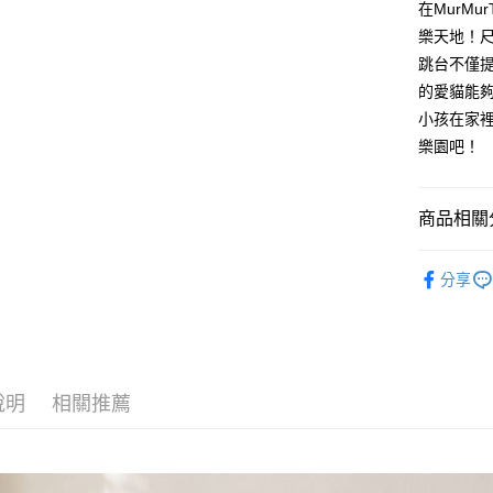
玉山商
在MurM
悠遊付
元大商
聯邦商
台新國
樂天地！
玉山商
元大商
台灣樂
全盈+PAY
台新國
跳台不僅
玉山商
台灣樂
的愛貓能
台新國
大哥付你
台灣樂
小孩在家
相關說明
【大哥付
樂園吧！
AFTEE先
1.本服務
2.付款方
相關說明
流程，驗
【關於「A
商品相關分
ATM付款
完成交易
AFTEE
3.實際核
便利好安
貓砂/家用
4.訂單成
１．簡單
分享
消。如遇
２．便利
運送方式
無法說明
３．安心
【繳款方
宅配
1.分期款
【「AFT
醒簡訊。
每筆NT$1
１．於結帳
2.透過簡
付」結帳
帳／街口支
說明
相關推薦
２．訂單
３．收到繳
【注意事
／ATM／
1.本服務
※ 請注意
用戶於交
絡購買商品