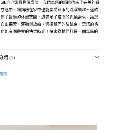
業銀行
星展（台灣）商業銀行
urTalk毛毛頭寵物俱樂部，我們為您的貓咪帶來了完美的遊
業銀行
永豐商業銀行
業銀行
遠東國際商業銀行
際商業銀行
中國信託商業銀行
尺寸適中，讓貓咪在家中也能享受無限的跳躍樂趣。這款
業銀行
星展（台灣）商業銀行
業銀行
永豐商業銀行
天信用卡公司
際商業銀行
中國信託商業銀行
提供了舒適的休憩空間，還滿足了貓咪的抓撓需求，讓您
業銀行
星展（台灣）商業銀行
天信用卡公司
夠自由探索、運動與放鬆。選擇我們的貓跳台，讓您的毛
際商業銀行
中國信託商業銀行
分期
天信用卡公司
裡也能有園遊會的快樂時光！快來為牠們打造一個專屬的
你分期使用說明】
享後付
由台灣大哥大提供，台灣大哥大用戶可立即使用無須另外申請。
式選擇「大哥付你分期」，訂單成立後會自動跳轉到大哥付的交易
證手機門號後，選擇欲分期的期數、繳款截止日，確認付款後即
FTEE先享後付」】
類 (1)
。
先享後付是「在收到商品之後才付款」的支付方式。 讓您購物簡單
准額度、可分期數及費用金額請依後續交易確認頁面所載為準。
心！
立30分鐘內，如未前往確認交易或遇審核未通過，訂單將自動取
跳台/紙抓窩
：不需註冊會員、不需綁卡、不需儲值。
客服
「轉專審核」未通過狀況，表示未達大哥付你分期系統評分，恕
：只要手機號碼，簡訊認證，即可結帳。
評估內容。
：先確認商品／服務後，再付款。
式說明】
項不併入電信帳單，「大哥付你分期」於每月結算日後寄送繳費提
EE先享後付」結帳流程】
00，滿NT$1,399(含以上)免運費
方式選擇「AFTEE先享後付」後，將跳轉至「AFTEE先享後
訊連結打開帳單後，可選擇「超商條碼／台灣大直營門市／銀行轉
頁面，進行簡訊認證並確認金額後，即可完成結帳。
付／iPASS MONEY」等通路繳費。
成立數日內，您將收到繳費通知簡訊。
費通知簡訊後14天內，點擊此簡訊中的連結，可透過四大超商
項】
網路銀行／等多元方式進行付款，方視為交易完成。
係由「台灣大哥大股份有限公司」（以下簡稱本公司）所提供，讓
：結帳手續完成當下不需立刻繳費，但若您需要取消訂單，請聯
易時，得透過本服務購買商品或服務，並由商店將買賣／分期付
的店家。未經商家同意取消之訂單仍視為有效，需透過AFTEE