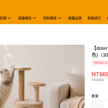
好康
貓貓專區
狗狗專區
旗艦品牌
熱銷排行
【dot
色)（30
宅配滿NT$
NT$6
NT$900
數量