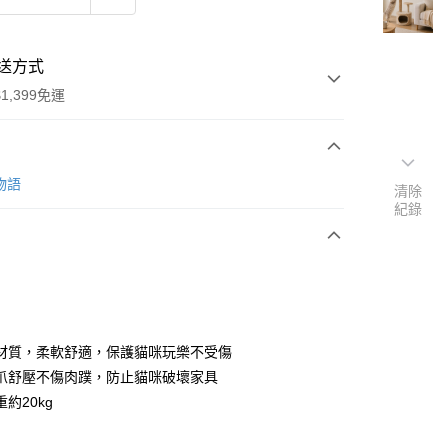
送方式
1,399免運
次付款
愛物語
清除
紀錄
期付款
0 利率 每期
NT$230
21家銀行
0 利率 每期
NT$115
21家銀行
庫商業銀行
第一商業銀行
業銀行
彰化商業銀行
 0 利率 每期
NT$57
21家銀行
庫商業銀行
第一商業銀行
業儲蓄銀行
台北富邦商業銀行
業銀行
彰化商業銀行
庫商業銀行
第一商業銀行
華商業銀行
兆豐國際商業銀行
材質，柔軟舒適，保護貓咪玩樂不受傷
業儲蓄銀行
台北富邦商業銀行
業銀行
彰化商業銀行
小企業銀行
台中商業銀行
爪舒壓不傷肉蹼，防止貓咪破壞家具
華商業銀行
兆豐國際商業銀行
業儲蓄銀行
台北富邦商業銀行
台灣）商業銀行
華泰商業銀行
小企業銀行
台中商業銀行
約20kg
華商業銀行
兆豐國際商業銀行
業銀行
遠東國際商業銀行
台灣）商業銀行
華泰商業銀行
小企業銀行
台中商業銀行
業銀行
永豐商業銀行
業銀行
遠東國際商業銀行
台灣）商業銀行
華泰商業銀行