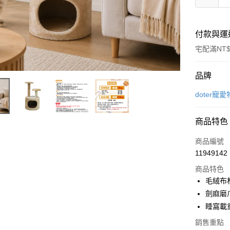
付款與運
宅配滿NT$
付款方式
品牌
信用卡一
doter寵
信用卡分
商品特色
3 期 
商品編號
6 期 
合作金
11949142
華南商
12 期
合作金
上海商
商品特色
華南商
合作金
LINE Pay
國泰世
毛絨布
上海商
華南商
臺灣中
劍麻磨
國泰世
Apple Pay
上海商
匯豐（
臺灣中
睡窩載重
國泰世
聯邦商
匯豐（
街口支付
臺灣中
元大商
銷售重點
聯邦商
匯豐（