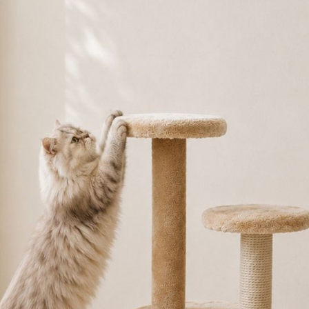
款買賣價
先享後付
2.基於同
※ 交易是
資料（包
是否繳費成
用，由本
付客戶支
3.完整用
【注意事
１．透過由
交易，需
求債權轉
２．關於
https://aft
３．未成
「AFTE
任。
４．使用「
即時審查
結果請求
５．嚴禁
形，恩沛
動。