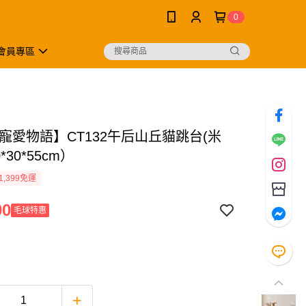
0
會員專區
er寵愛物語】CT132午后山丘貓跳台(米
*30*55cm）
1,399免運
90
毛球特惠