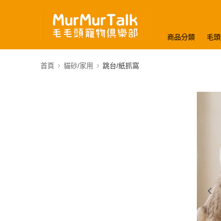
商品分類
毛頭
首頁
貓砂/家用
跳台/紙抓窩