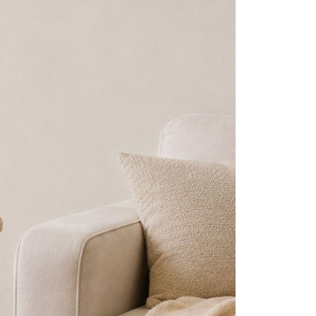
金債權讓與本公司後，依約使用本公司帳單繳交帳款。
繳納相關費用。
意付款使用「大哥付你分期」之契約關係目的，商店將以您的個人
否成功請以「AFTEE先享後付 」之結帳頁面顯示為準，若有關於
含姓名、電話或地址）提供予台灣大哥大進項蒐集、處理及利
功／繳費後需取消欲退款等相關疑問，請聯繫「AFTEE先享後
公司與您本人進行分期帳單所需資料之確認、核對及更正。
援中心」
https://netprotections.freshdesk.com/support/home
戶服務條款，請詳閱以下連結：
https://oppay.tw/userRule
項】
恩沛科技股份有限公司提供之「AFTEE先享後付」服務完成之
依本服務之必要範圍內提供個人資料，並將交易相關給付款項請
讓予恩沛科技股份有限公司。
個人資料處理事宜，請瀏覽以下網址：
ee.tw/terms/#terms3
年的使用者請事先徵得法定代理人或監護人之同意方可使用
E先享後付」，若未經同意申辦者引起之損失，本公司不負相關責
AFTEE先享後付」時，將依據個別帳號之用戶狀況，依本公司
核予不同之上限額度；若仍有額度不足之情形，本公司將視審查
用戶進行身份認證。
一人註冊多個帳號或使用他人資訊註冊。若發現惡意使用之情
科技股份有限公司將有權停止該用戶之使用額度並採取法律行