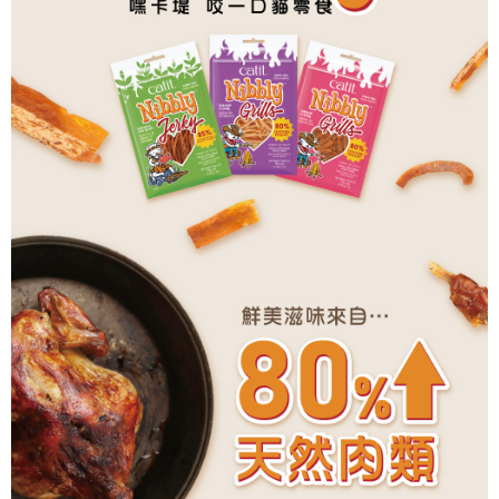
１．透過由恩沛科技股份有限公司提供之「AFTEE先享後付」服務完成之交
每筆NT$100，滿NT$1,399(含以上)免運費
易，需依本服務之必要範圍內提供個人資料，並將交易相關給付款項請求債
權轉讓予恩沛科技股份有限公司。
２．關於個人資料處理事宜，請瀏覽以下網址：
https://aftee.tw/terms/#terms3
３．未成年的使用者請事先徵得法定代理人或監護人之同意方可使用
「AFTEE先享後付」，若未經同意申辦者引起之損失，本公司不負相關責
任。
４．使用「AFTEE先享後付」時，將依據個別帳號之用戶狀況，依本公司即
時審查核予不同之上限額度；若仍有額度不足之情形，本公司將視審查結果
請求用戶進行身份認證。
５．嚴禁一人註冊多個帳號或使用他人資訊註冊。若發現惡意使用之情形，
恩沛科技股份有限公司將有權停止該用戶之使用額度並採取法律行動。