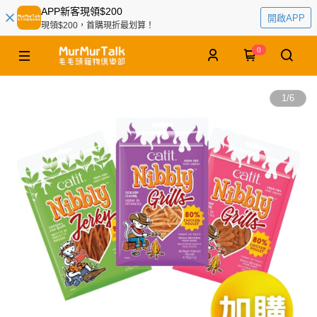
APP新客現領$200
開啟APP
現領$200，首購現折最划算！
0
1
/
6