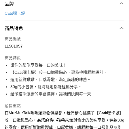
品牌
信用卡一次付款
Catit嘿卡堤
信用卡分期付款
3 期 0 利率 每期
NT$18
21家銀行
商品特色
6 期 0 利率 每期
NT$9
21家銀行
合作金庫商業銀行
第一商業銀行
商品編號
華南商業銀行
彰化商業銀行
12 期 0 利率 每期
NT$4
21家銀行
合作金庫商業銀行
第一商業銀行
11501057
上海商業儲蓄銀行
台北富邦商業銀行
華南商業銀行
彰化商業銀行
合作金庫商業銀行
第一商業銀行
超商取貨付款
國泰世華商業銀行
兆豐國際商業銀行
上海商業儲蓄銀行
台北富邦商業銀行
商品特色
華南商業銀行
彰化商業銀行
臺灣中小企業銀行
台中商業銀行
國泰世華商業銀行
兆豐國際商業銀行
讓你的貓咪享受每一口的美味！
LINE Pay
上海商業儲蓄銀行
台北富邦商業銀行
匯豐（台灣）商業銀行
華泰商業銀行
臺灣中小企業銀行
台中商業銀行
國泰世華商業銀行
兆豐國際商業銀行
【Catit嘿卡堤】咬一口嫩雞點心，專為挑嘴貓咪設計。
聯邦商業銀行
遠東國際商業銀行
匯豐（台灣）商業銀行
華泰商業銀行
Apple Pay
臺灣中小企業銀行
台中商業銀行
元大商業銀行
永豐商業銀行
選用新鮮嫩雞，口感滑嫩，滿足貓咪的味蕾。
聯邦商業銀行
遠東國際商業銀行
匯豐（台灣）商業銀行
華泰商業銀行
玉山商業銀行
星展（台灣）商業銀行
街口支付
30g的小包裝，隨時隨地都能輕鬆分享。
元大商業銀行
永豐商業銀行
聯邦商業銀行
遠東國際商業銀行
台新國際商業銀行
中國信託商業銀行
玉山商業銀行
星展（台灣）商業銀行
給予貓咪健康的零食選擇，讓牠們快樂每一天！
元大商業銀行
永豐商業銀行
台灣樂天信用卡公司
悠遊付
台新國際商業銀行
中國信託商業銀行
玉山商業銀行
星展（台灣）商業銀行
台灣樂天信用卡公司
銷售重點
台新國際商業銀行
中國信託商業銀行
全盈+PAY
在MurMurTalk毛毛頭寵物俱樂部，我們精心挑選了【Catit嘿卡堤】
台灣樂天信用卡公司
大哥付你分期
咬一口嫩雞點心，為您的毛小孩帶來無與倫比的美味享受。這款30g
相關說明
的零食，選用新鮮嫩雞製成，口感柔嫩，讓貓咪每一口都能品味到