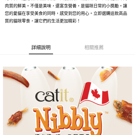
【大哥付你分期使用說明】
肉質的鮮美。不僅是美味，還富含營養，是貓咪日常的小獎勵。讓
AFTEE先享後付
1.本服務由台灣大哥大提供，台灣大哥大用戶可立即使用無須另外申請。
您的愛貓在享受美食的同時，感受到您的用心。立即選購這款高品
2.付款方式選擇「大哥付你分期」，訂單成立後會自動跳轉到大哥付的交易
相關說明
流程，驗證手機門號後，選擇欲分期的期數、繳款截止日，確認付款後即完
質的貓咪零食，讓它們的生活更加精彩！
【關於「AFTEE先享後付」】
成交易。
ATM付款
AFTEE先享後付是「在收到商品之後才付款」的支付方式。 讓您購物簡單
3.實際核准額度、可分期數及費用金額請依後續交易確認頁面所載為準。
便利好安心！
4.訂單成立30分鐘內，如未前往確認交易或遇審核未通過，訂單將自動取
１．簡單：不需註冊會員、不需綁卡、不需儲值。
運送方式
消。如遇「轉專審核」未通過狀況，表示未達大哥付你分期系統評分，恕無
２．便利：只要手機號碼，簡訊認證，即可結帳。
法說明評估內容。
詳細說明
相關推薦
３．安心：先確認商品／服務後，再付款。
全家取貨付款
【繳款方式說明】
1.分期款項不併入電信帳單，「大哥付你分期」於每月結算日後寄送繳費提
每筆NT$60，滿NT$499(含以上)免運費
【「AFTEE先享後付」結帳流程】
醒簡訊。
１．於結帳方式選擇「AFTEE先享後付」後，將跳轉至「AFTEE先享後付」
2.透過簡訊連結打開帳單後，可選擇「超商條碼／台灣大直營門市／銀行轉
付款後全家取貨
結帳頁面，進行簡訊認證並確認金額後，即可完成結帳。
帳／街口支付／iPASS MONEY」等通路繳費。
２．訂單成立數日內，您將收到繳費通知簡訊。
每筆NT$60，滿NT$499(含以上)免運費
３．收到繳費通知簡訊後14天內，點擊此簡訊中的連結，可透過四大超商／
【注意事項】
ATM／網路銀行／等多元方式進行付款，方視為交易完成。
7-11取貨付款
1.本服務係由「台灣大哥大股份有限公司」（以下簡稱本公司）所提供，讓
※ 請注意：結帳手續完成當下不需立刻繳費，但若您需要取消訂單，請聯絡
用戶於交易時，得透過本服務購買商品或服務，並由商店將買賣／分期付款
每筆NT$60，滿NT$499(含以上)免運費
購買商品的店家。未經商家同意取消之訂單仍視為有效，需透過AFTEE先享
買賣價金債權讓與本公司後，依約使用本公司帳單繳交帳款。
後付繳納相關費用。
2.基於同意付款使用「大哥付你分期」之契約關係目的，商店將以您的個人
付款後7-11取貨
※ 交易是否成功請以「AFTEE先享後付 」之結帳頁面顯示為準，若有關於
資料（包含姓名、電話或地址）提供予台灣大哥大進項蒐集、處理及利用，
是否繳費成功／繳費後需取消欲退款等相關疑問，請聯繫「AFTEE先享後付
每筆NT$60，滿NT$499(含以上)免運費
由本公司與您本人進行分期帳單所需資料之確認、核對及更正。
客戶支援中心」
https://netprotections.freshdesk.com/support/home
3.完整用戶服務條款，請詳閱以下連結：
https://oppay.tw/userRule
宅配
【注意事項】