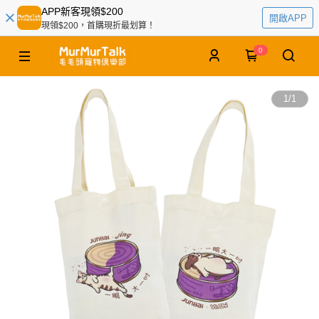
APP新客現領$200
開啟APP
現領$200，首購現折最划算！
0
1
/
1