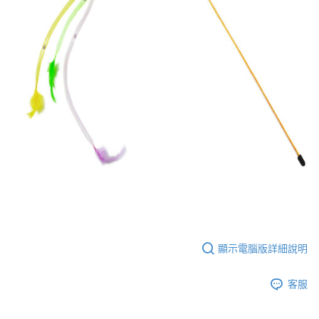
AFTEE先享後付是「在收到商品之後才付款」的支付方式。 讓您購物簡單
3.實際核准額度、可分期數及費用金額請依後續交易確認頁面所載為準。
便利好安心！
4.訂單成立30分鐘內，如未前往確認交易或遇審核未通過，訂單將自動取
１．簡單：不需註冊會員、不需綁卡、不需儲值。
運送方式
消。如遇「轉專審核」未通過狀況，表示未達大哥付你分期系統評分，恕無
２．便利：只要手機號碼，簡訊認證，即可結帳。
法說明評估內容。
３．安心：先確認商品／服務後，再付款。
全家取貨付款
【繳款方式說明】
1.分期款項不併入電信帳單，「大哥付你分期」於每月結算日後寄送繳費提
每筆NT$60，滿NT$499(含以上)免運費
【「AFTEE先享後付」結帳流程】
醒簡訊。
１．於結帳方式選擇「AFTEE先享後付」後，將跳轉至「AFTEE先享後付」
2.透過簡訊連結打開帳單後，可選擇「超商條碼／台灣大直營門市／銀行轉
付款後全家取貨
結帳頁面，進行簡訊認證並確認金額後，即可完成結帳。
帳／街口支付／iPASS MONEY」等通路繳費。
２．訂單成立數日內，您將收到繳費通知簡訊。
每筆NT$60，滿NT$499(含以上)免運費
３．收到繳費通知簡訊後14天內，點擊此簡訊中的連結，可透過四大超商／
【注意事項】
ATM／網路銀行／等多元方式進行付款，方視為交易完成。
7-11取貨付款
1.本服務係由「台灣大哥大股份有限公司」（以下簡稱本公司）所提供，讓
※ 請注意：結帳手續完成當下不需立刻繳費，但若您需要取消訂單，請聯絡
用戶於交易時，得透過本服務購買商品或服務，並由商店將買賣／分期付款
每筆NT$60，滿NT$499(含以上)免運費
購買商品的店家。未經商家同意取消之訂單仍視為有效，需透過AFTEE先享
買賣價金債權讓與本公司後，依約使用本公司帳單繳交帳款。
後付繳納相關費用。
2.基於同意付款使用「大哥付你分期」之契約關係目的，商店將以您的個人
付款後7-11取貨
※ 交易是否成功請以「AFTEE先享後付 」之結帳頁面顯示為準，若有關於
資料（包含姓名、電話或地址）提供予台灣大哥大進項蒐集、處理及利用，
是否繳費成功／繳費後需取消欲退款等相關疑問，請聯繫「AFTEE先享後付
每筆NT$60，滿NT$499(含以上)免運費
由本公司與您本人進行分期帳單所需資料之確認、核對及更正。
客戶支援中心」
https://netprotections.freshdesk.com/support/home
3.完整用戶服務條款，請詳閱以下連結：
https://oppay.tw/userRule
宅配
【注意事項】
顯示電腦版詳細說明
１．透過由恩沛科技股份有限公司提供之「AFTEE先享後付」服務完成之交
每筆NT$100，滿NT$1,399(含以上)免運費
易，需依本服務之必要範圍內提供個人資料，並將交易相關給付款項請求債
客服
權轉讓予恩沛科技股份有限公司。
２．關於個人資料處理事宜，請瀏覽以下網址：
https://aftee.tw/terms/#terms3