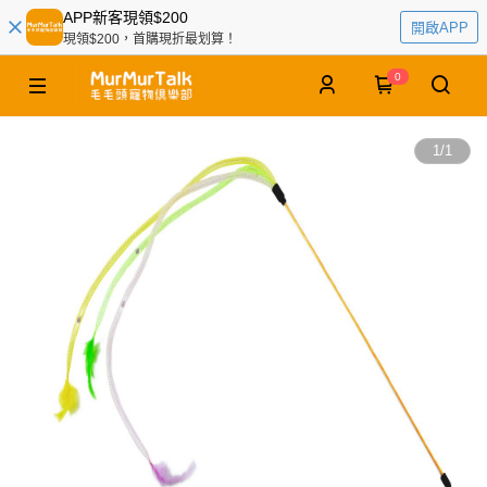
APP新客現領$200
開啟APP
現領$200，首購現折最划算！
0
1
/
1