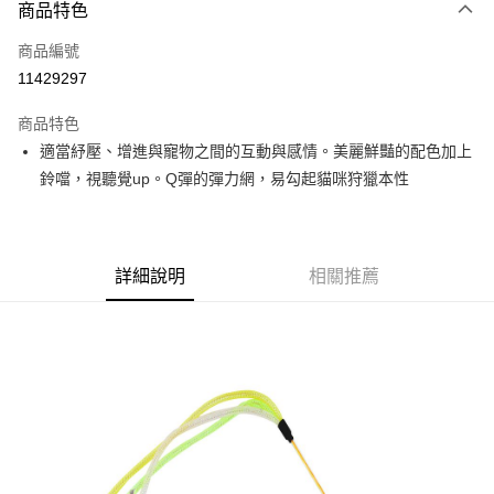
3 期 0 利率 每期
NT$45
21家銀行
商品特色
6 期 0 利率 每期
NT$22
21家銀行
合作金庫商業銀行
第一商業銀行
商品編號
華南商業銀行
彰化商業銀行
12 期 0 利率 每期
NT$11
21家銀行
合作金庫商業銀行
第一商業銀行
11429297
上海商業儲蓄銀行
台北富邦商業銀行
華南商業銀行
彰化商業銀行
合作金庫商業銀行
第一商業銀行
超商取貨付款
國泰世華商業銀行
兆豐國際商業銀行
上海商業儲蓄銀行
台北富邦商業銀行
商品特色
華南商業銀行
彰化商業銀行
臺灣中小企業銀行
台中商業銀行
國泰世華商業銀行
兆豐國際商業銀行
適當紓壓、增進與寵物之間的互動與感情。美麗鮮豔的配色加上
LINE Pay
上海商業儲蓄銀行
台北富邦商業銀行
匯豐（台灣）商業銀行
華泰商業銀行
臺灣中小企業銀行
台中商業銀行
國泰世華商業銀行
兆豐國際商業銀行
鈴噹，視聽覺up。Q彈的彈力網，易勾起貓咪狩獵本性
聯邦商業銀行
遠東國際商業銀行
匯豐（台灣）商業銀行
華泰商業銀行
Apple Pay
臺灣中小企業銀行
台中商業銀行
元大商業銀行
永豐商業銀行
聯邦商業銀行
遠東國際商業銀行
匯豐（台灣）商業銀行
華泰商業銀行
玉山商業銀行
星展（台灣）商業銀行
街口支付
元大商業銀行
永豐商業銀行
聯邦商業銀行
遠東國際商業銀行
台新國際商業銀行
中國信託商業銀行
玉山商業銀行
星展（台灣）商業銀行
元大商業銀行
永豐商業銀行
台灣樂天信用卡公司
悠遊付
詳細說明
相關推薦
台新國際商業銀行
中國信託商業銀行
玉山商業銀行
星展（台灣）商業銀行
台灣樂天信用卡公司
台新國際商業銀行
中國信託商業銀行
全盈+PAY
台灣樂天信用卡公司
大哥付你分期
相關說明
【大哥付你分期使用說明】
AFTEE先享後付
1.本服務由台灣大哥大提供，台灣大哥大用戶可立即使用無須另外申請。
2.付款方式選擇「大哥付你分期」，訂單成立後會自動跳轉到大哥付的交易
相關說明
流程，驗證手機門號後，選擇欲分期的期數、繳款截止日，確認付款後即完
【關於「AFTEE先享後付」】
成交易。
ATM付款