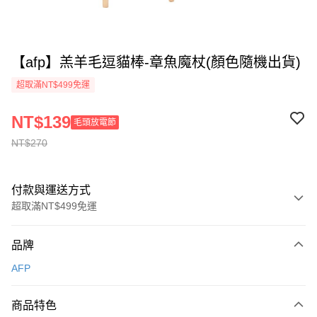
【afp】羔羊毛逗貓棒-章魚魔杖(顏色隨機出貨)
超取滿NT$499免運
NT$139
毛頭放電節
NT$270
付款與運送方式
超取滿NT$499免運
付款方式
品牌
信用卡一次付款
AFP
信用卡分期付款
3 期 0 利率 每期
NT$60
21家銀行
商品特色