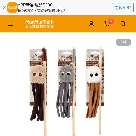
APP新客現領$200
開啟APP
現領$200，首購現折最划算！
0
1
/
4