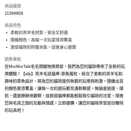
6 期 0 利率 每期
NT$30
21家銀行
合作金庫商業銀行
第一商業銀行
商品編號
華南商業銀行
彰化商業銀行
12 期 0 利率 每期
NT$15
21家銀行
合作金庫商業銀行
第一商業銀行
11394859
上海商業儲蓄銀行
台北富邦商業銀行
華南商業銀行
彰化商業銀行
合作金庫商業銀行
第一商業銀行
超商取貨付款
國泰世華商業銀行
兆豐國際商業銀行
上海商業儲蓄銀行
台北富邦商業銀行
商品特色
華南商業銀行
彰化商業銀行
臺灣中小企業銀行
台中商業銀行
國泰世華商業銀行
兆豐國際商業銀行
柔軟的羔羊毛材質，安全又舒適
LINE Pay
上海商業儲蓄銀行
台北富邦商業銀行
匯豐（台灣）商業銀行
華泰商業銀行
臺灣中小企業銀行
台中商業銀行
國泰世華商業銀行
兆豐國際商業銀行
隨機顏色，為每一次玩耍增添驚喜
聯邦商業銀行
遠東國際商業銀行
匯豐（台灣）商業銀行
華泰商業銀行
Apple Pay
臺灣中小企業銀行
台中商業銀行
元大商業銀行
永豐商業銀行
激發貓咪的狩獵本能，促進身心健康
聯邦商業銀行
遠東國際商業銀行
匯豐（台灣）商業銀行
華泰商業銀行
玉山商業銀行
星展（台灣）商業銀行
街口支付
元大商業銀行
永豐商業銀行
聯邦商業銀行
遠東國際商業銀行
台新國際商業銀行
中國信託商業銀行
銷售重點
玉山商業銀行
星展（台灣）商業銀行
元大商業銀行
永豐商業銀行
台灣樂天信用卡公司
悠遊付
在MurMurTalk毛毛頭寵物俱樂部，我們為您的貓咪帶來了全新的玩
台新國際商業銀行
中國信託商業銀行
玉山商業銀行
星展（台灣）商業銀行
台灣樂天信用卡公司
樂體驗！【afp】羔羊毛逗貓棒-章魚魔杖，結合了柔軟的羔羊毛和
台新國際商業銀行
中國信託商業銀行
全盈+PAY
趣味的章魚設計，將為您的貓咪提供無窮的玩樂與刺激。隨機出貨
台灣樂天信用卡公司
大哥付你分期
的顏色更添驚喜，讓每一次的遊玩都充滿新鮮感。無論是追逐、撲
相關說明
抓，還是靜靜地觀察，這款逗貓棒都能輕鬆吸引貓咪的注意，增進
【大哥付你分期使用說明】
您與毛孩之間的互動與情感。立即選購，讓您的貓咪享受這份獨特
AFTEE先享後付
1.本服務由台灣大哥大提供，台灣大哥大用戶可立即使用無須另外申請。
的玩具吧！
2.付款方式選擇「大哥付你分期」，訂單成立後會自動跳轉到大哥付的交易
相關說明
流程，驗證手機門號後，選擇欲分期的期數、繳款截止日，確認付款後即完
【關於「AFTEE先享後付」】
成交易。
ATM付款
AFTEE先享後付是「在收到商品之後才付款」的支付方式。 讓您購物簡單
3.實際核准額度、可分期數及費用金額請依後續交易確認頁面所載為準。
便利好安心！