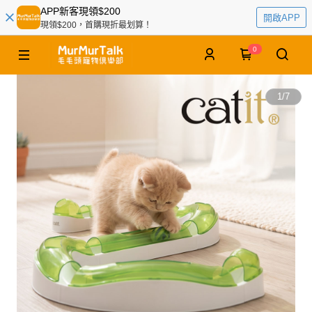
APP新客現領$200
開啟APP
現領$200，首購現折最划算！
0
1
/
7