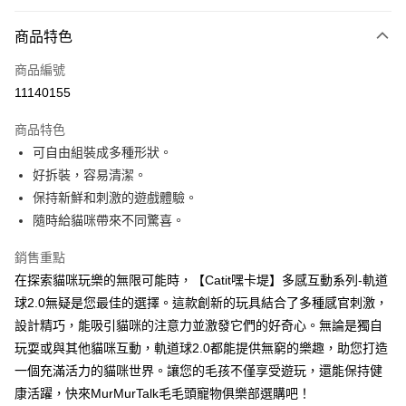
信用卡分期付款
3 期 0 利率 每期
NT$148
21家銀行
商品特色
6 期 0 利率 每期
NT$74
21家銀行
合作金庫商業銀行
第一商業銀行
商品編號
華南商業銀行
彰化商業銀行
12 期 0 利率 每期
NT$37
21家銀行
合作金庫商業銀行
第一商業銀行
11140155
上海商業儲蓄銀行
台北富邦商業銀行
華南商業銀行
彰化商業銀行
合作金庫商業銀行
第一商業銀行
超商取貨付款
國泰世華商業銀行
兆豐國際商業銀行
上海商業儲蓄銀行
台北富邦商業銀行
商品特色
華南商業銀行
彰化商業銀行
臺灣中小企業銀行
台中商業銀行
國泰世華商業銀行
兆豐國際商業銀行
可自由組裝成多種形狀。
LINE Pay
上海商業儲蓄銀行
台北富邦商業銀行
匯豐（台灣）商業銀行
華泰商業銀行
臺灣中小企業銀行
台中商業銀行
國泰世華商業銀行
兆豐國際商業銀行
好拆裝，容易清潔。
聯邦商業銀行
遠東國際商業銀行
匯豐（台灣）商業銀行
華泰商業銀行
Apple Pay
臺灣中小企業銀行
台中商業銀行
元大商業銀行
永豐商業銀行
保持新鮮和刺激的遊戲體驗。
聯邦商業銀行
遠東國際商業銀行
匯豐（台灣）商業銀行
華泰商業銀行
玉山商業銀行
星展（台灣）商業銀行
街口支付
隨時給貓咪帶來不同驚喜。
元大商業銀行
永豐商業銀行
聯邦商業銀行
遠東國際商業銀行
台新國際商業銀行
中國信託商業銀行
玉山商業銀行
星展（台灣）商業銀行
元大商業銀行
永豐商業銀行
台灣樂天信用卡公司
悠遊付
銷售重點
台新國際商業銀行
中國信託商業銀行
玉山商業銀行
星展（台灣）商業銀行
台灣樂天信用卡公司
在探索貓咪玩樂的無限可能時，【Catit嘿卡堤】多感互動系列-軌道
台新國際商業銀行
中國信託商業銀行
全盈+PAY
球2.0無疑是您最佳的選擇。這款創新的玩具結合了多種感官刺激，
台灣樂天信用卡公司
大哥付你分期
設計精巧，能吸引貓咪的注意力並激發它們的好奇心。無論是獨自
相關說明
玩耍或與其他貓咪互動，軌道球2.0都能提供無窮的樂趣，助您打造
【大哥付你分期使用說明】
一個充滿活力的貓咪世界。讓您的毛孩不僅享受遊玩，還能保持健
AFTEE先享後付
1.本服務由台灣大哥大提供，台灣大哥大用戶可立即使用無須另外申請。
康活躍，快來MurMurTalk毛毛頭寵物俱樂部選購吧！
2.付款方式選擇「大哥付你分期」，訂單成立後會自動跳轉到大哥付的交易
相關說明