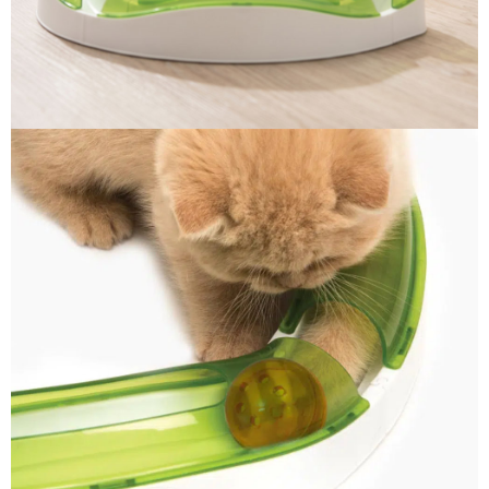
https://aftee.tw/terms/#terms3
３．未成年的使用者請事先徵得法定代理人或監護人之同意方可使用
「AFTEE先享後付」，若未經同意申辦者引起之損失，本公司不負相關責
任。
４．使用「AFTEE先享後付」時，將依據個別帳號之用戶狀況，依本公司即
時審查核予不同之上限額度；若仍有額度不足之情形，本公司將視審查結果
請求用戶進行身份認證。
５．嚴禁一人註冊多個帳號或使用他人資訊註冊。若發現惡意使用之情形，
恩沛科技股份有限公司將有權停止該用戶之使用額度並採取法律行動。