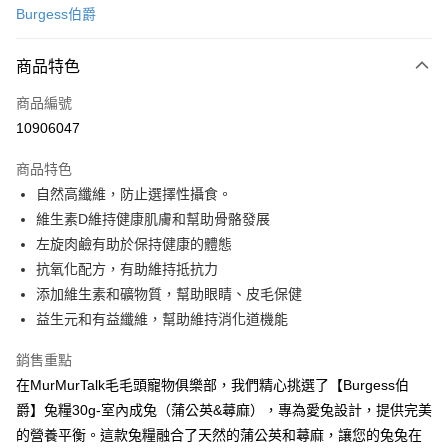
Burgess伯爵
信用卡分期付款
3 期 0 利率 每期
NT$16
21家銀行
商品特色
6 期 0 利率 每期
NT$8
21家銀行
合作金庫商業銀行
第一商業銀行
商品編號
華南商業銀行
彰化商業銀行
12 期 0 利率 每期
NT$4
21家銀行
合作金庫商業銀行
第一商業銀行
10906047
上海商業儲蓄銀行
台北富邦商業銀行
華南商業銀行
彰化商業銀行
合作金庫商業銀行
第一商業銀行
超商取貨付款
國泰世華商業銀行
兆豐國際商業銀行
上海商業儲蓄銀行
台北富邦商業銀行
商品特色
華南商業銀行
彰化商業銀行
臺灣中小企業銀行
台中商業銀行
國泰世華商業銀行
兆豐國際商業銀行
自然高纖維，防止選擇性攝食。
LINE Pay
上海商業儲蓄銀行
台北富邦商業銀行
匯豐（台灣）商業銀行
華泰商業銀行
臺灣中小企業銀行
台中商業銀行
國泰世華商業銀行
兆豐國際商業銀行
維生素D維持健康肌膚和幫助骨骼發展
聯邦商業銀行
遠東國際商業銀行
匯豐（台灣）商業銀行
華泰商業銀行
Apple Pay
臺灣中小企業銀行
台中商業銀行
元大商業銀行
永豐商業銀行
左旋肉鹼有助於保持健康的體態
聯邦商業銀行
遠東國際商業銀行
匯豐（台灣）商業銀行
華泰商業銀行
玉山商業銀行
星展（台灣）商業銀行
街口支付
抗氧化配方，有助維持抵抗力
元大商業銀行
永豐商業銀行
聯邦商業銀行
遠東國際商業銀行
台新國際商業銀行
中國信託商業銀行
玉山商業銀行
星展（台灣）商業銀行
添加維生素和礦物質，幫助眼睛、皮毛保健
元大商業銀行
永豐商業銀行
台灣樂天信用卡公司
悠遊付
台新國際商業銀行
中國信託商業銀行
益生元和有益纖維，幫助維持消化道機能
玉山商業銀行
星展（台灣）商業銀行
台灣樂天信用卡公司
台新國際商業銀行
中國信託商業銀行
全盈+PAY
銷售重點
台灣樂天信用卡公司
大哥付你分期
在MurMurTalk毛毛頭寵物俱樂部，我們精心挑選了【Burgess伯
相關說明
爵】兔糧30g-室內成兔（蒲公英&蕁麻），專為愛兔設計，提供完美
【大哥付你分期使用說明】
的營養平衡。這款兔糧融合了天然的蒲公英和蕁麻，讓您的兔兔在
AFTEE先享後付
1.本服務由台灣大哥大提供，台灣大哥大用戶可立即使用無須另外申請。