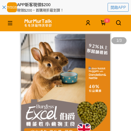
APP新客現領$200
開啟APP
現領$200，首購現折最划算！
0
1
/
3