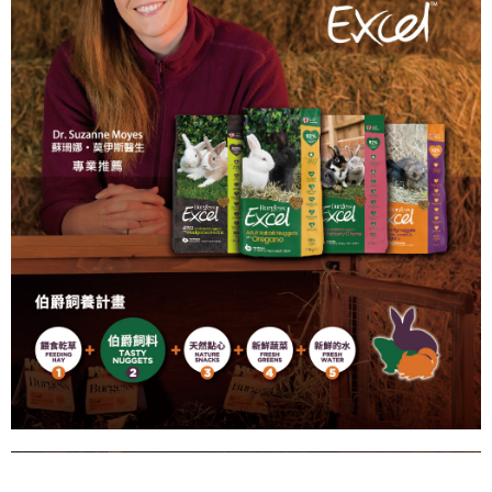
權轉讓予恩沛科技股份有限公司。
２．關於個人資料處理事宜，請瀏覽以下網址：
https://aftee.tw/terms/#terms3
３．未成年的使用者請事先徵得法定代理人或監護人之同意方可使用
「AFTEE先享後付」，若未經同意申辦者引起之損失，本公司不負相關責
任。
４．使用「AFTEE先享後付」時，將依據個別帳號之用戶狀況，依本公司即
時審查核予不同之上限額度；若仍有額度不足之情形，本公司將視審查結果
請求用戶進行身份認證。
５．嚴禁一人註冊多個帳號或使用他人資訊註冊。若發現惡意使用之情形，
恩沛科技股份有限公司將有權停止該用戶之使用額度並採取法律行動。