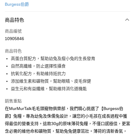
Burgess伯爵
信用卡分期付款
3 期 0 利率 每期
NT$16
21家銀行
商品特色
6 期 0 利率 每期
NT$8
21家銀行
合作金庫商業銀行
第一商業銀行
商品編號
華南商業銀行
彰化商業銀行
12 期 0 利率 每期
NT$4
21家銀行
合作金庫商業銀行
第一商業銀行
10905846
上海商業儲蓄銀行
台北富邦商業銀行
華南商業銀行
彰化商業銀行
合作金庫商業銀行
第一商業銀行
超商取貨付款
國泰世華商業銀行
兆豐國際商業銀行
上海商業儲蓄銀行
台北富邦商業銀行
商品特色
華南商業銀行
彰化商業銀行
臺灣中小企業銀行
台中商業銀行
國泰世華商業銀行
兆豐國際商業銀行
高蛋白質配方，幫助幼兔及瘦小兔的生長發育
LINE Pay
上海商業儲蓄銀行
台北富邦商業銀行
匯豐（台灣）商業銀行
華泰商業銀行
臺灣中小企業銀行
台中商業銀行
國泰世華商業銀行
兆豐國際商業銀行
自然高纖維，防止選擇性攝食
聯邦商業銀行
遠東國際商業銀行
匯豐（台灣）商業銀行
華泰商業銀行
Apple Pay
臺灣中小企業銀行
台中商業銀行
元大商業銀行
永豐商業銀行
抗氧化配方，有助維持抵抗力
聯邦商業銀行
遠東國際商業銀行
匯豐（台灣）商業銀行
華泰商業銀行
玉山商業銀行
星展（台灣）商業銀行
街口支付
添加維生素和礦物質，幫助眼睛、皮毛保健
元大商業銀行
永豐商業銀行
聯邦商業銀行
遠東國際商業銀行
台新國際商業銀行
中國信託商業銀行
玉山商業銀行
星展（台灣）商業銀行
益生元和有益纖維，幫助維持消化道機能
元大商業銀行
永豐商業銀行
台灣樂天信用卡公司
悠遊付
台新國際商業銀行
中國信託商業銀行
玉山商業銀行
星展（台灣）商業銀行
台灣樂天信用卡公司
銷售重點
台新國際商業銀行
中國信託商業銀行
全盈+PAY
在MurMurTalk毛毛頭寵物俱樂部，我們精心挑選了【Burgess伯
台灣樂天信用卡公司
大哥付你分期
爵】兔糧，專為幼兔及侏儒兔設計，讓您的小毛孩在成長過程中獲
相關說明
得最佳的營養支持。這款30g的原味薄荷兔糧，不僅口感極佳，更富
【大哥付你分期使用說明】
含必需的維他命和礦物質，幫助兔兔健康茁壯。薄荷的清新香氣，
AFTEE先享後付
1.本服務由台灣大哥大提供，台灣大哥大用戶可立即使用無須另外申請。