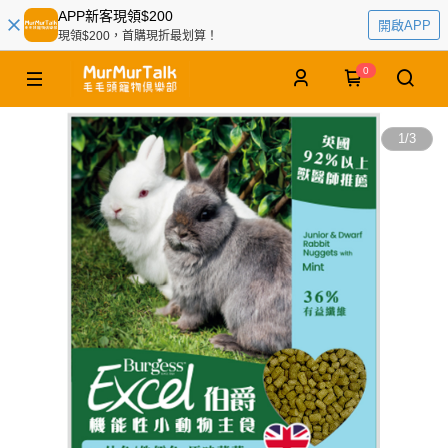
APP新客現領$200
開啟APP
現領$200，首購現折最划算！
0
1
/
3