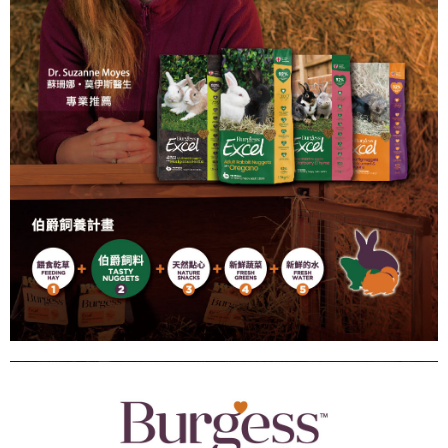
權轉讓予恩沛科技股份有限公司。
２．關於個人資料處理事宜，請瀏覽以下網址：
https://aftee.tw/terms/#terms3
３．未成年的使用者請事先徵得法定代理人或監護人之同意方可使用
「AFTEE先享後付」，若未經同意申辦者引起之損失，本公司不負相關責
任。
４．使用「AFTEE先享後付」時，將依據個別帳號之用戶狀況，依本公司即
時審查核予不同之上限額度；若仍有額度不足之情形，本公司將視審查結果
請求用戶進行身份認證。
５．嚴禁一人註冊多個帳號或使用他人資訊註冊。若發現惡意使用之情形，
恩沛科技股份有限公司將有權停止該用戶之使用額度並採取法律行動。