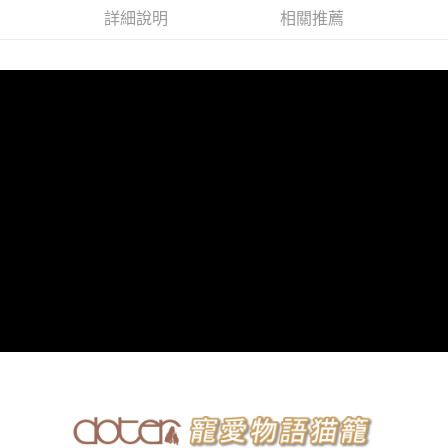
相關說明
詳細說明
相關推薦
【大哥付你分期使用說明】
AFTEE先享後付
1.本服務由台灣大哥大提供，台灣大哥大用戶可立即使用無須另外申請。
2.付款方式選擇「大哥付你分期」，訂單成立後會自動跳轉到大哥付的交易
相關說明
流程，驗證手機門號後，選擇欲分期的期數、繳款截止日，確認付款後即完
【關於「AFTEE先享後付」】
成交易。
ATM付款
AFTEE先享後付是「在收到商品之後才付款」的支付方式。 讓您購物簡單
3.實際核准額度、可分期數及費用金額請依後續交易確認頁面所載為準。
便利好安心！
4.訂單成立30分鐘內，如未前往確認交易或遇審核未通過，訂單將自動取
１．簡單：不需註冊會員、不需綁卡、不需儲值。
運送方式
消。如遇「轉專審核」未通過狀況，表示未達大哥付你分期系統評分，恕無
２．便利：只要手機號碼，簡訊認證，即可結帳。
法說明評估內容。
３．安心：先確認商品／服務後，再付款。
宅配
【繳款方式說明】
1.分期款項不併入電信帳單，「大哥付你分期」於每月結算日後寄送繳費提
每筆NT$100，滿NT$1,399(含以上)免運費
【「AFTEE先享後付」結帳流程】
醒簡訊。
１．於結帳方式選擇「AFTEE先享後付」後，將跳轉至「AFTEE先享後付」
2.透過簡訊連結打開帳單後，可選擇「超商條碼／台灣大直營門市／銀行轉
結帳頁面，進行簡訊認證並確認金額後，即可完成結帳。
帳／街口支付／iPASS MONEY」等通路繳費。
２．訂單成立數日內，您將收到繳費通知簡訊。
３．收到繳費通知簡訊後14天內，點擊此簡訊中的連結，可透過四大超商／
【注意事項】
ATM／網路銀行／等多元方式進行付款，方視為交易完成。
1.本服務係由「台灣大哥大股份有限公司」（以下簡稱本公司）所提供，讓
※ 請注意：結帳手續完成當下不需立刻繳費，但若您需要取消訂單，請聯絡
用戶於交易時，得透過本服務購買商品或服務，並由商店將買賣／分期付款
購買商品的店家。未經商家同意取消之訂單仍視為有效，需透過AFTEE先享
買賣價金債權讓與本公司後，依約使用本公司帳單繳交帳款。
後付繳納相關費用。
2.基於同意付款使用「大哥付你分期」之契約關係目的，商店將以您的個人
※ 交易是否成功請以「AFTEE先享後付 」之結帳頁面顯示為準，若有關於
資料（包含姓名、電話或地址）提供予台灣大哥大進項蒐集、處理及利用，
是否繳費成功／繳費後需取消欲退款等相關疑問，請聯繫「AFTEE先享後付
由本公司與您本人進行分期帳單所需資料之確認、核對及更正。
客戶支援中心」
https://netprotections.freshdesk.com/support/home
3.完整用戶服務條款，請詳閱以下連結：
https://oppay.tw/userRule