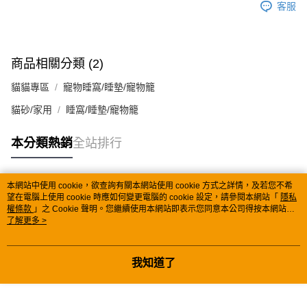
客服
商品相關分類 (2)
貓貓專區
寵物睡窩/睡墊/寵物籠
貓砂/家用
睡窩/睡墊/寵物籠
本分類熱銷
全站排行
本網站中使用 cookie，欲查詢有關本網站使用 cookie 方式之詳情，及若您不希
熱門標籤
望在電腦上使用 cookie 時應如何變更電腦的 cookie 設定，請參閱本網站「
隱私
權條款
」之 Cookie 聲明。您繼續使用本網站即表示您同意本公司得按本網站使
用條款之 Cookie 聲明使用 cookie。
了解更多 >
我知道了