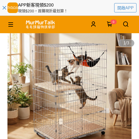
APP新客現領$200
開啟APP
現領$200，首購現折最划算！
0
1
/
3