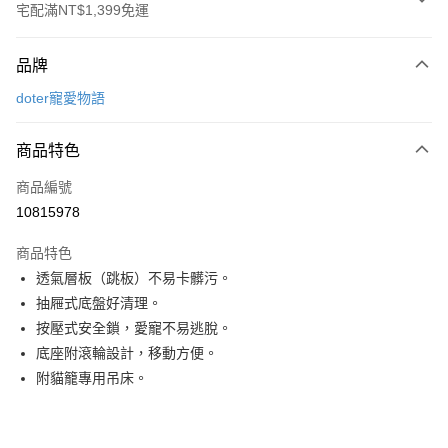
宅配滿NT$1,399免運
付款方式
品牌
信用卡一次付款
doter寵愛物語
信用卡分期付款
3 期 0 利率 每期
NT$1,733
21家銀行
商品特色
6 期 0 利率 每期
NT$866
21家銀行
合作金庫商業銀行
第一商業銀行
商品編號
華南商業銀行
彰化商業銀行
12 期 0 利率 每期
NT$433
21家銀行
合作金庫商業銀行
第一商業銀行
10815978
上海商業儲蓄銀行
台北富邦商業銀行
華南商業銀行
彰化商業銀行
合作金庫商業銀行
第一商業銀行
LINE Pay
國泰世華商業銀行
兆豐國際商業銀行
上海商業儲蓄銀行
台北富邦商業銀行
商品特色
華南商業銀行
彰化商業銀行
臺灣中小企業銀行
台中商業銀行
國泰世華商業銀行
兆豐國際商業銀行
透氣層板（跳板）不易卡髒污。
Apple Pay
上海商業儲蓄銀行
台北富邦商業銀行
匯豐（台灣）商業銀行
華泰商業銀行
臺灣中小企業銀行
台中商業銀行
國泰世華商業銀行
兆豐國際商業銀行
抽屜式底盤好清理。
聯邦商業銀行
遠東國際商業銀行
匯豐（台灣）商業銀行
華泰商業銀行
街口支付
臺灣中小企業銀行
台中商業銀行
元大商業銀行
永豐商業銀行
按壓式安全鎖，愛寵不易逃脫。
聯邦商業銀行
遠東國際商業銀行
匯豐（台灣）商業銀行
華泰商業銀行
玉山商業銀行
星展（台灣）商業銀行
悠遊付
底座附滾輪設計，移動方便。
元大商業銀行
永豐商業銀行
聯邦商業銀行
遠東國際商業銀行
台新國際商業銀行
中國信託商業銀行
玉山商業銀行
星展（台灣）商業銀行
附貓籠專用吊床。
元大商業銀行
永豐商業銀行
台灣樂天信用卡公司
全盈+PAY
台新國際商業銀行
中國信託商業銀行
玉山商業銀行
星展（台灣）商業銀行
台灣樂天信用卡公司
台新國際商業銀行
中國信託商業銀行
大哥付你分期
台灣樂天信用卡公司