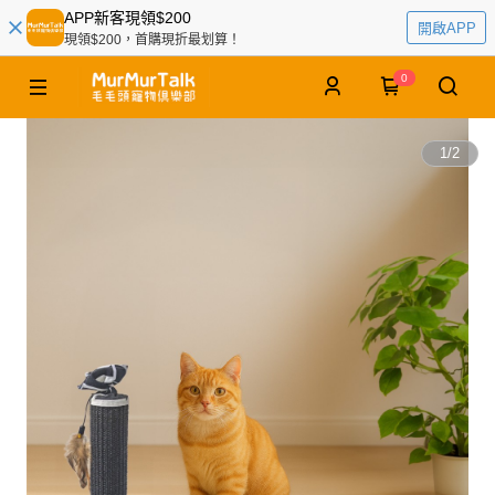
APP新客現領$200
開啟APP
現領$200，首購現折最划算！
0
1
/
2