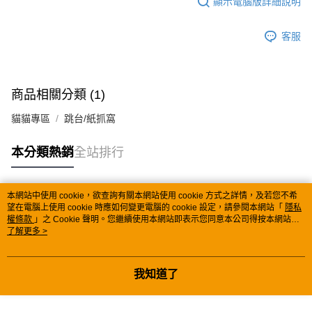
顯示電腦版詳細說明
2.付款方式選擇「大哥付你分期」，訂單成立後會自動跳轉到大哥付的交易
相關說明
流程，驗證手機門號後，選擇欲分期的期數、繳款截止日，確認付款後即完
【關於「AFTEE先享後付」】
客服
成交易。
ATM付款
AFTEE先享後付是「在收到商品之後才付款」的支付方式。 讓您購物簡單
3.實際核准額度、可分期數及費用金額請依後續交易確認頁面所載為準。
便利好安心！
4.訂單成立30分鐘內，如未前往確認交易或遇審核未通過，訂單將自動取
１．簡單：不需註冊會員、不需綁卡、不需儲值。
運送方式
消。如遇「轉專審核」未通過狀況，表示未達大哥付你分期系統評分，恕無
２．便利：只要手機號碼，簡訊認證，即可結帳。
法說明評估內容。
３．安心：先確認商品／服務後，再付款。
商品相關分類 (1)
全家取貨付款
【繳款方式說明】
1.分期款項不併入電信帳單，「大哥付你分期」於每月結算日後寄送繳費提
每筆NT$60，滿NT$499(含以上)免運費
【「AFTEE先享後付」結帳流程】
貓貓專區
跳台/紙抓窩
醒簡訊。
１．於結帳方式選擇「AFTEE先享後付」後，將跳轉至「AFTEE先享後付」
2.透過簡訊連結打開帳單後，可選擇「超商條碼／台灣大直營門市／銀行轉
付款後全家取貨
結帳頁面，進行簡訊認證並確認金額後，即可完成結帳。
帳／街口支付／iPASS MONEY」等通路繳費。
本分類熱銷
全站排行
２．訂單成立數日內，您將收到繳費通知簡訊。
每筆NT$60，滿NT$499(含以上)免運費
３．收到繳費通知簡訊後14天內，點擊此簡訊中的連結，可透過四大超商／
【注意事項】
ATM／網路銀行／等多元方式進行付款，方視為交易完成。
7-11取貨付款
1.本服務係由「台灣大哥大股份有限公司」（以下簡稱本公司）所提供，讓
※ 請注意：結帳手續完成當下不需立刻繳費，但若您需要取消訂單，請聯絡
本網站中使用 cookie，欲查詢有關本網站使用 cookie 方式之詳情，及若您不希
用戶於交易時，得透過本服務購買商品或服務，並由商店將買賣／分期付款
每筆NT$60，滿NT$499(含以上)免運費
熱門標籤
購買商品的店家。未經商家同意取消之訂單仍視為有效，需透過AFTEE先享
望在電腦上使用 cookie 時應如何變更電腦的 cookie 設定，請參閱本網站「
隱私
買賣價金債權讓與本公司後，依約使用本公司帳單繳交帳款。
後付繳納相關費用。
權條款
」之 Cookie 聲明。您繼續使用本網站即表示您同意本公司得按本網站使
2.基於同意付款使用「大哥付你分期」之契約關係目的，商店將以您的個人
付款後7-11取貨
※ 交易是否成功請以「AFTEE先享後付 」之結帳頁面顯示為準，若有關於
用條款之 Cookie 聲明使用 cookie。
了解更多 >
資料（包含姓名、電話或地址）提供予台灣大哥大進項蒐集、處理及利用，
是否繳費成功／繳費後需取消欲退款等相關疑問，請聯繫「AFTEE先享後付
每筆NT$60，滿NT$499(含以上)免運費
由本公司與您本人進行分期帳單所需資料之確認、核對及更正。
客戶支援中心」
https://netprotections.freshdesk.com/support/home
3.完整用戶服務條款，請詳閱以下連結：
https://oppay.tw/userRule
我知道了
宅配
【注意事項】
１．透過由恩沛科技股份有限公司提供之「AFTEE先享後付」服務完成之交
每筆NT$100，滿NT$1,399(含以上)免運費
易，需依本服務之必要範圍內提供個人資料，並將交易相關給付款項請求債