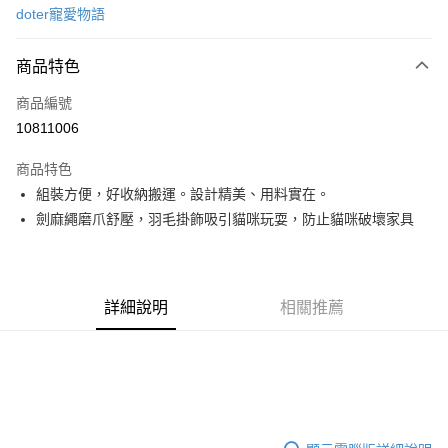
doter寵愛物語
信用卡分期付款
3 期 0 利率 每期
NT$120
21家銀行
商品特色
6 期 0 利率 每期
NT$60
21家銀行
合作金庫商業銀行
第一商業銀行
商品編號
華南商業銀行
彰化商業銀行
12 期 0 利率 每期
NT$30
21家銀行
合作金庫商業銀行
第一商業銀行
10811006
上海商業儲蓄銀行
台北富邦商業銀行
華南商業銀行
彰化商業銀行
合作金庫商業銀行
第一商業銀行
超商取貨付款
國泰世華商業銀行
兆豐國際商業銀行
上海商業儲蓄銀行
台北富邦商業銀行
商品特色
華南商業銀行
彰化商業銀行
臺灣中小企業銀行
台中商業銀行
國泰世華商業銀行
兆豐國際商業銀行
組裝方便，好收納搬運。設計精美、用料實在。
LINE Pay
上海商業儲蓄銀行
台北富邦商業銀行
匯豐（台灣）商業銀行
華泰商業銀行
臺灣中小企業銀行
台中商業銀行
國泰世華商業銀行
兆豐國際商業銀行
劍麻繩磨爪舒壓，羽毛掛飾吸引貓咪玩耍，防止貓咪破壞家具
聯邦商業銀行
遠東國際商業銀行
匯豐（台灣）商業銀行
華泰商業銀行
Apple Pay
臺灣中小企業銀行
台中商業銀行
元大商業銀行
永豐商業銀行
聯邦商業銀行
遠東國際商業銀行
匯豐（台灣）商業銀行
華泰商業銀行
玉山商業銀行
星展（台灣）商業銀行
街口支付
元大商業銀行
永豐商業銀行
聯邦商業銀行
遠東國際商業銀行
台新國際商業銀行
中國信託商業銀行
玉山商業銀行
星展（台灣）商業銀行
元大商業銀行
永豐商業銀行
台灣樂天信用卡公司
悠遊付
詳細說明
相關推薦
台新國際商業銀行
中國信託商業銀行
玉山商業銀行
星展（台灣）商業銀行
台灣樂天信用卡公司
台新國際商業銀行
中國信託商業銀行
全盈+PAY
台灣樂天信用卡公司
大哥付你分期
相關說明
【大哥付你分期使用說明】
AFTEE先享後付
1.本服務由台灣大哥大提供，台灣大哥大用戶可立即使用無須另外申請。