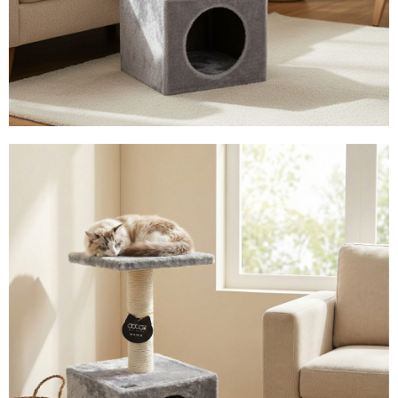
https://aftee.tw/terms/#terms3
３．未成年的使用者請事先徵得法定代理人或監護人之同意方可使用
「AFTEE先享後付」，若未經同意申辦者引起之損失，本公司不負相關責
任。
４．使用「AFTEE先享後付」時，將依據個別帳號之用戶狀況，依本公司即
時審查核予不同之上限額度；若仍有額度不足之情形，本公司將視審查結果
請求用戶進行身份認證。
５．嚴禁一人註冊多個帳號或使用他人資訊註冊。若發現惡意使用之情形，
恩沛科技股份有限公司將有權停止該用戶之使用額度並採取法律行動。