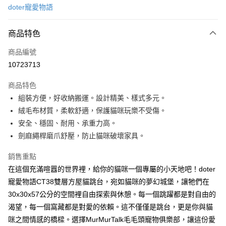
doter寵愛物語
信用卡分期付款
3 期 0 利率 每期
NT$160
21家銀行
商品特色
6 期 0 利率 每期
NT$80
21家銀行
合作金庫商業銀行
第一商業銀行
商品編號
華南商業銀行
彰化商業銀行
12 期 0 利率 每期
NT$40
21家銀行
合作金庫商業銀行
第一商業銀行
10723713
上海商業儲蓄銀行
台北富邦商業銀行
華南商業銀行
彰化商業銀行
合作金庫商業銀行
第一商業銀行
LINE Pay
國泰世華商業銀行
兆豐國際商業銀行
上海商業儲蓄銀行
台北富邦商業銀行
商品特色
華南商業銀行
彰化商業銀行
臺灣中小企業銀行
台中商業銀行
國泰世華商業銀行
兆豐國際商業銀行
組裝方便，好收納搬運。設計精美、樣式多元。
Apple Pay
上海商業儲蓄銀行
台北富邦商業銀行
匯豐（台灣）商業銀行
華泰商業銀行
臺灣中小企業銀行
台中商業銀行
國泰世華商業銀行
兆豐國際商業銀行
絨毛布材質，柔軟舒適，保護貓咪玩樂不受傷。
聯邦商業銀行
遠東國際商業銀行
匯豐（台灣）商業銀行
華泰商業銀行
街口支付
臺灣中小企業銀行
台中商業銀行
元大商業銀行
永豐商業銀行
安全、穩固、耐用、承重力高。
聯邦商業銀行
遠東國際商業銀行
匯豐（台灣）商業銀行
華泰商業銀行
玉山商業銀行
星展（台灣）商業銀行
悠遊付
劍麻繩桿磨爪舒壓，防止貓咪破壞家具。
元大商業銀行
永豐商業銀行
聯邦商業銀行
遠東國際商業銀行
台新國際商業銀行
中國信託商業銀行
玉山商業銀行
星展（台灣）商業銀行
元大商業銀行
永豐商業銀行
台灣樂天信用卡公司
全盈+PAY
銷售重點
台新國際商業銀行
中國信託商業銀行
玉山商業銀行
星展（台灣）商業銀行
台灣樂天信用卡公司
在這個充滿喧囂的世界裡，給你的貓咪一個專屬的小天地吧！doter
台新國際商業銀行
中國信託商業銀行
大哥付你分期
寵愛物語CT38雙層方屋貓跳台，宛如貓咪的夢幻城堡，讓牠們在
台灣樂天信用卡公司
相關說明
30x30x57公分的空間裡自由探索與休憩。每一個跳躍都是對自由的
【大哥付你分期使用說明】
AFTEE先享後付
1.本服務由台灣大哥大提供，台灣大哥大用戶可立即使用無須另外申請。
渴望，每一個窩藏都是對愛的依賴。這不僅僅是跳台，更是你與貓
2.付款方式選擇「大哥付你分期」，訂單成立後會自動跳轉到大哥付的交易
相關說明
咪之間情感的橋樑。選擇MurMurTalk毛毛頭寵物俱樂部，讓這份愛
流程，驗證手機門號後，選擇欲分期的期數、繳款截止日，確認付款後即完