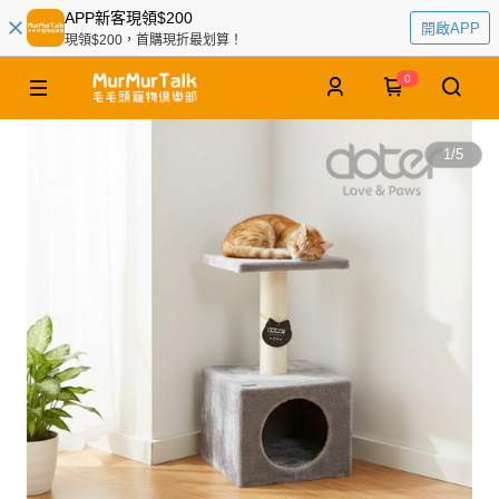
APP新客現領$200
開啟APP
現領$200，首購現折最划算！
0
1
/
5