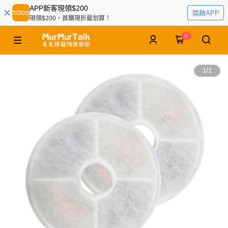
APP新客現領$200
開啟APP
現領$200，首購現折最划算！
0
1
/
1