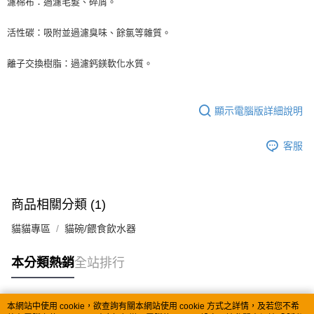
濾棉布：過濾毛髮、碎屑。
流程，驗證手機門號後，選擇欲分期的期數、繳款截止日，確認付款後即完
【關於「AFTEE先享後付」】
成交易。
ATM付款
AFTEE先享後付是「在收到商品之後才付款」的支付方式。 讓您購物簡單
3.實際核准額度、可分期數及費用金額請依後續交易確認頁面所載為準。
活性碳：吸附並過濾臭味、餘氯等雜質。
便利好安心！
4.訂單成立30分鐘內，如未前往確認交易或遇審核未通過，訂單將自動取
１．簡單：不需註冊會員、不需綁卡、不需儲值。
運送方式
消。如遇「轉專審核」未通過狀況，表示未達大哥付你分期系統評分，恕無
２．便利：只要手機號碼，簡訊認證，即可結帳。
離子交換樹脂：過濾鈣鎂軟化水質。
法說明評估內容。
３．安心：先確認商品／服務後，再付款。
全家取貨付款
【繳款方式說明】
1.分期款項不併入電信帳單，「大哥付你分期」於每月結算日後寄送繳費提
每筆NT$60，滿NT$499(含以上)免運費
【「AFTEE先享後付」結帳流程】
醒簡訊。
顯示電腦版詳細說明
１．於結帳方式選擇「AFTEE先享後付」後，將跳轉至「AFTEE先享後付」
2.透過簡訊連結打開帳單後，可選擇「超商條碼／台灣大直營門市／銀行轉
付款後全家取貨
結帳頁面，進行簡訊認證並確認金額後，即可完成結帳。
帳／街口支付／iPASS MONEY」等通路繳費。
２．訂單成立數日內，您將收到繳費通知簡訊。
每筆NT$60，滿NT$499(含以上)免運費
客服
３．收到繳費通知簡訊後14天內，點擊此簡訊中的連結，可透過四大超商／
【注意事項】
ATM／網路銀行／等多元方式進行付款，方視為交易完成。
7-11取貨付款
1.本服務係由「台灣大哥大股份有限公司」（以下簡稱本公司）所提供，讓
※ 請注意：結帳手續完成當下不需立刻繳費，但若您需要取消訂單，請聯絡
用戶於交易時，得透過本服務購買商品或服務，並由商店將買賣／分期付款
每筆NT$60，滿NT$499(含以上)免運費
購買商品的店家。未經商家同意取消之訂單仍視為有效，需透過AFTEE先享
買賣價金債權讓與本公司後，依約使用本公司帳單繳交帳款。
後付繳納相關費用。
商品相關分類 (1)
2.基於同意付款使用「大哥付你分期」之契約關係目的，商店將以您的個人
付款後7-11取貨
※ 交易是否成功請以「AFTEE先享後付 」之結帳頁面顯示為準，若有關於
資料（包含姓名、電話或地址）提供予台灣大哥大進項蒐集、處理及利用，
是否繳費成功／繳費後需取消欲退款等相關疑問，請聯繫「AFTEE先享後付
貓貓專區
貓碗/餵食飲水器
每筆NT$60，滿NT$499(含以上)免運費
由本公司與您本人進行分期帳單所需資料之確認、核對及更正。
客戶支援中心」
https://netprotections.freshdesk.com/support/home
3.完整用戶服務條款，請詳閱以下連結：
https://oppay.tw/userRule
宅配
本分類熱銷
全站排行
【注意事項】
１．透過由恩沛科技股份有限公司提供之「AFTEE先享後付」服務完成之交
每筆NT$100，滿NT$1,399(含以上)免運費
易，需依本服務之必要範圍內提供個人資料，並將交易相關給付款項請求債
權轉讓予恩沛科技股份有限公司。
本網站中使用 cookie，欲查詢有關本網站使用 cookie 方式之詳情，及若您不希
２．關於個人資料處理事宜，請瀏覽以下網址：