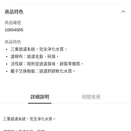
信用卡分期付款
3 期 0 利率 每期
NT$40
21家銀行
商品特色
6 期 0 利率 每期
NT$20
21家銀行
合作金庫商業銀行
第一商業銀行
商品編號
華南商業銀行
彰化商業銀行
12 期 0 利率 每期
NT$10
21家銀行
合作金庫商業銀行
第一商業銀行
10654005
上海商業儲蓄銀行
台北富邦商業銀行
華南商業銀行
彰化商業銀行
合作金庫商業銀行
第一商業銀行
超商取貨付款
國泰世華商業銀行
兆豐國際商業銀行
上海商業儲蓄銀行
台北富邦商業銀行
商品特色
華南商業銀行
彰化商業銀行
臺灣中小企業銀行
台中商業銀行
國泰世華商業銀行
兆豐國際商業銀行
三重過濾系統，完全淨化水質。
LINE Pay
上海商業儲蓄銀行
台北富邦商業銀行
匯豐（台灣）商業銀行
華泰商業銀行
臺灣中小企業銀行
台中商業銀行
國泰世華商業銀行
兆豐國際商業銀行
濾棉布：過濾毛髮、碎屑。
聯邦商業銀行
遠東國際商業銀行
匯豐（台灣）商業銀行
華泰商業銀行
Apple Pay
臺灣中小企業銀行
台中商業銀行
元大商業銀行
永豐商業銀行
活性碳：吸附並過濾臭味、餘氯等雜質。
聯邦商業銀行
遠東國際商業銀行
匯豐（台灣）商業銀行
華泰商業銀行
玉山商業銀行
星展（台灣）商業銀行
街口支付
離子交換樹脂：過濾鈣鎂軟化水質。
元大商業銀行
永豐商業銀行
聯邦商業銀行
遠東國際商業銀行
台新國際商業銀行
中國信託商業銀行
玉山商業銀行
星展（台灣）商業銀行
元大商業銀行
永豐商業銀行
台灣樂天信用卡公司
悠遊付
台新國際商業銀行
中國信託商業銀行
玉山商業銀行
星展（台灣）商業銀行
台灣樂天信用卡公司
台新國際商業銀行
中國信託商業銀行
全盈+PAY
詳細說明
相關推薦
台灣樂天信用卡公司
大哥付你分期
相關說明
【大哥付你分期使用說明】
三重過濾系統，完全淨化水質。
AFTEE先享後付
1.本服務由台灣大哥大提供，台灣大哥大用戶可立即使用無須另外申請。
2.付款方式選擇「大哥付你分期」，訂單成立後會自動跳轉到大哥付的交易
相關說明