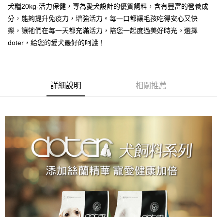
【關於「AFTEE先享後付」】
犬糧20kg-活力保健，專為愛犬設計的優質飼料，含有豐富的營養成
成交易。
ATM付款
AFTEE先享後付是「在收到商品之後才付款」的支付方式。 讓您購物簡單
3.實際核准額度、可分期數及費用金額請依後續交易確認頁面所載為準。
分，能夠提升免疫力，增強活力。每一口都讓毛孩吃得安心又快
便利好安心！
4.訂單成立30分鐘內，如未前往確認交易或遇審核未通過，訂單將自動取
１．簡單：不需註冊會員、不需綁卡、不需儲值。
樂，讓牠們在每一天都充滿活力，陪您一起度過美好時光。選擇
運送方式
消。如遇「轉專審核」未通過狀況，表示未達大哥付你分期系統評分，恕無
２．便利：只要手機號碼，簡訊認證，即可結帳。
doter，給您的愛犬最好的呵護！
法說明評估內容。
３．安心：先確認商品／服務後，再付款。
宅配
【繳款方式說明】
1.分期款項不併入電信帳單，「大哥付你分期」於每月結算日後寄送繳費提
每筆NT$100，滿NT$1,399(含以上)免運費
【「AFTEE先享後付」結帳流程】
醒簡訊。
１．於結帳方式選擇「AFTEE先享後付」後，將跳轉至「AFTEE先享後付」
2.透過簡訊連結打開帳單後，可選擇「超商條碼／台灣大直營門市／銀行轉
結帳頁面，進行簡訊認證並確認金額後，即可完成結帳。
詳細說明
相關推薦
帳／街口支付／iPASS MONEY」等通路繳費。
２．訂單成立數日內，您將收到繳費通知簡訊。
３．收到繳費通知簡訊後14天內，點擊此簡訊中的連結，可透過四大超商／
【注意事項】
ATM／網路銀行／等多元方式進行付款，方視為交易完成。
1.本服務係由「台灣大哥大股份有限公司」（以下簡稱本公司）所提供，讓
※ 請注意：結帳手續完成當下不需立刻繳費，但若您需要取消訂單，請聯絡
用戶於交易時，得透過本服務購買商品或服務，並由商店將買賣／分期付款
購買商品的店家。未經商家同意取消之訂單仍視為有效，需透過AFTEE先享
買賣價金債權讓與本公司後，依約使用本公司帳單繳交帳款。
後付繳納相關費用。
2.基於同意付款使用「大哥付你分期」之契約關係目的，商店將以您的個人
※ 交易是否成功請以「AFTEE先享後付 」之結帳頁面顯示為準，若有關於
資料（包含姓名、電話或地址）提供予台灣大哥大進項蒐集、處理及利用，
是否繳費成功／繳費後需取消欲退款等相關疑問，請聯繫「AFTEE先享後付
由本公司與您本人進行分期帳單所需資料之確認、核對及更正。
客戶支援中心」
https://netprotections.freshdesk.com/support/home
3.完整用戶服務條款，請詳閱以下連結：
https://oppay.tw/userRule
【注意事項】
１．透過由恩沛科技股份有限公司提供之「AFTEE先享後付」服務完成之交
易，需依本服務之必要範圍內提供個人資料，並將交易相關給付款項請求債
權轉讓予恩沛科技股份有限公司。
２．關於個人資料處理事宜，請瀏覽以下網址：