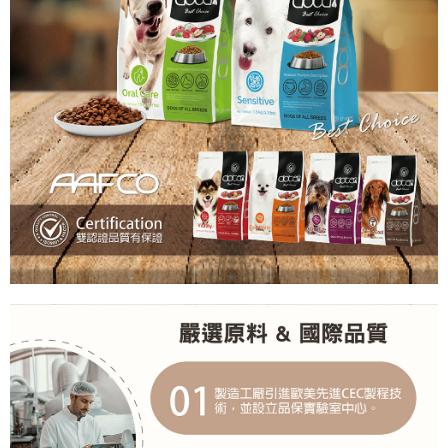
https://aftee.tw/terms/#terms3
３．未成年的使用者請事先徵得法定代理人或監護人之同意方可使用
「AFTEE先享後付」，若未經同意申辦者引起之損失，本公司不負相關責
任。
４．使用「AFTEE先享後付」時，將依據個別帳號之用戶狀況，依本公司即
時審查核予不同之上限額度；若仍有額度不足之情形，本公司將視審查結果
請求用戶進行身份認證。
５．嚴禁一人註冊多個帳號或使用他人資訊註冊。若發現惡意使用之情形，
恩沛科技股份有限公司將有權停止該用戶之使用額度並採取法律行動。