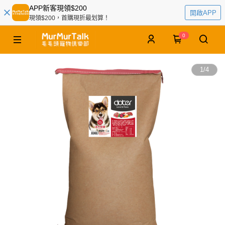
APP新客現領$200
開啟APP
現領$200，首購現折最划算！
0
1
/
4