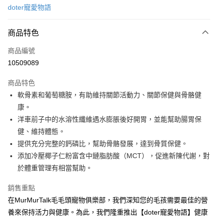
doter寵愛物語
信用卡分期付款
3 期 0 利率 每期
NT$496
21家銀行
商品特色
6 期 0 利率 每期
NT$248
21家銀行
合作金庫商業銀行
第一商業銀行
商品編號
華南商業銀行
彰化商業銀行
12 期 0 利率 每期
NT$124
21家銀行
合作金庫商業銀行
第一商業銀行
10509089
上海商業儲蓄銀行
台北富邦商業銀行
華南商業銀行
彰化商業銀行
合作金庫商業銀行
第一商業銀行
LINE Pay
國泰世華商業銀行
兆豐國際商業銀行
上海商業儲蓄銀行
台北富邦商業銀行
商品特色
華南商業銀行
彰化商業銀行
臺灣中小企業銀行
台中商業銀行
國泰世華商業銀行
兆豐國際商業銀行
軟骨素和葡萄糖胺，有助維持關節活動力、關節保健與骨骼健
Apple Pay
上海商業儲蓄銀行
台北富邦商業銀行
匯豐（台灣）商業銀行
華泰商業銀行
臺灣中小企業銀行
台中商業銀行
國泰世華商業銀行
兆豐國際商業銀行
康。
聯邦商業銀行
遠東國際商業銀行
匯豐（台灣）商業銀行
華泰商業銀行
街口支付
臺灣中小企業銀行
台中商業銀行
元大商業銀行
永豐商業銀行
洋車前子中的水溶性纖維遇水膨脹後好開胃，並能幫助腸胃保
聯邦商業銀行
遠東國際商業銀行
匯豐（台灣）商業銀行
華泰商業銀行
玉山商業銀行
星展（台灣）商業銀行
悠遊付
健、維持體態。
元大商業銀行
永豐商業銀行
聯邦商業銀行
遠東國際商業銀行
台新國際商業銀行
中國信託商業銀行
玉山商業銀行
星展（台灣）商業銀行
提供充分完整的鈣磷比，幫助骨骼發展，達到骨質保健。
元大商業銀行
永豐商業銀行
台灣樂天信用卡公司
全盈+PAY
台新國際商業銀行
中國信託商業銀行
添加冷壓椰子仁粉富含中鏈脂肪酸（MCT），促進新陳代謝，對
玉山商業銀行
星展（台灣）商業銀行
台灣樂天信用卡公司
台新國際商業銀行
中國信託商業銀行
大哥付你分期
於體重管理有相當幫助。
台灣樂天信用卡公司
相關說明
銷售重點
【大哥付你分期使用說明】
AFTEE先享後付
1.本服務由台灣大哥大提供，台灣大哥大用戶可立即使用無須另外申請。
在MurMurTalk毛毛頭寵物俱樂部，我們深知您的毛孩需要最佳的營
2.付款方式選擇「大哥付你分期」，訂單成立後會自動跳轉到大哥付的交易
相關說明
養來保持活力與健康。為此，我們隆重推出【doter寵愛物語】健康
流程，驗證手機門號後，選擇欲分期的期數、繳款截止日，確認付款後即完