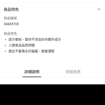
信用卡分期付款
3 期 0 利率 每期
NT$200
21家銀行
商品特色
6 期 0 利率 每期
NT$100
21家銀行
合作金庫商業銀行
第一商業銀行
商品編號
華南商業銀行
彰化商業銀行
12 期 0 利率 每期
NT$50
21家銀行
合作金庫商業銀行
第一商業銀行
10423715
上海商業儲蓄銀行
台北富邦商業銀行
華南商業銀行
彰化商業銀行
合作金庫商業銀行
第一商業銀行
超商取貨付款
國泰世華商業銀行
兆豐國際商業銀行
上海商業儲蓄銀行
台北富邦商業銀行
商品特色
華南商業銀行
彰化商業銀行
臺灣中小企業銀行
台中商業銀行
國泰世華商業銀行
兆豐國際商業銀行
成分單純，堅持不添加任何額外成分
LINE Pay
上海商業儲蓄銀行
台北富邦商業銀行
匯豐（台灣）商業銀行
華泰商業銀行
臺灣中小企業銀行
台中商業銀行
國泰世華商業銀行
兆豐國際商業銀行
人類食品品質把關
聯邦商業銀行
遠東國際商業銀行
匯豐（台灣）商業銀行
華泰商業銀行
Apple Pay
臺灣中小企業銀行
台中商業銀行
元大商業銀行
永豐商業銀行
適合不愛喝水的貓貓，營養濃郁
聯邦商業銀行
遠東國際商業銀行
匯豐（台灣）商業銀行
華泰商業銀行
玉山商業銀行
星展（台灣）商業銀行
街口支付
元大商業銀行
永豐商業銀行
聯邦商業銀行
遠東國際商業銀行
台新國際商業銀行
中國信託商業銀行
玉山商業銀行
星展（台灣）商業銀行
元大商業銀行
永豐商業銀行
台灣樂天信用卡公司
悠遊付
台新國際商業銀行
中國信託商業銀行
玉山商業銀行
星展（台灣）商業銀行
詳細說明
相關推薦
台灣樂天信用卡公司
台新國際商業銀行
中國信託商業銀行
全盈+PAY
台灣樂天信用卡公司
大哥付你分期
相關說明
【大哥付你分期使用說明】
AFTEE先享後付
1.本服務由台灣大哥大提供，台灣大哥大用戶可立即使用無須另外申請。
2.付款方式選擇「大哥付你分期」，訂單成立後會自動跳轉到大哥付的交易
相關說明