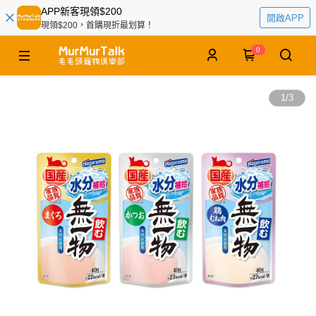
APP新客現領$200
開啟APP
現領$200，首購現折最划算！
0
1
/
3