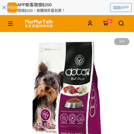
APP新客現領$200
開啟APP
現領$200，首購現折最划算！
0
1
/
4