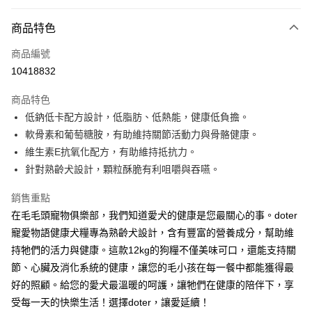
信用卡分期付款
3 期 0 利率 每期
NT$296
21家銀行
商品特色
6 期 0 利率 每期
NT$148
21家銀行
合作金庫商業銀行
第一商業銀行
商品編號
華南商業銀行
彰化商業銀行
12 期 0 利率 每期
NT$74
21家銀行
合作金庫商業銀行
第一商業銀行
10418832
上海商業儲蓄銀行
台北富邦商業銀行
華南商業銀行
彰化商業銀行
合作金庫商業銀行
第一商業銀行
LINE Pay
國泰世華商業銀行
兆豐國際商業銀行
上海商業儲蓄銀行
台北富邦商業銀行
商品特色
華南商業銀行
彰化商業銀行
臺灣中小企業銀行
台中商業銀行
國泰世華商業銀行
兆豐國際商業銀行
低鈉低卡配方設計，低脂肪、低熱能，健康低負擔。
Apple Pay
上海商業儲蓄銀行
台北富邦商業銀行
匯豐（台灣）商業銀行
華泰商業銀行
臺灣中小企業銀行
台中商業銀行
國泰世華商業銀行
兆豐國際商業銀行
軟骨素和葡萄糖胺，有助維持關節活動力與骨骼健康。
聯邦商業銀行
遠東國際商業銀行
匯豐（台灣）商業銀行
華泰商業銀行
街口支付
臺灣中小企業銀行
台中商業銀行
元大商業銀行
永豐商業銀行
維生素E抗氧化配方，有助維持抵抗力。
聯邦商業銀行
遠東國際商業銀行
匯豐（台灣）商業銀行
華泰商業銀行
玉山商業銀行
星展（台灣）商業銀行
悠遊付
針對熟齡犬設計，顆粒酥脆有利咀嚼與吞嚥。
元大商業銀行
永豐商業銀行
聯邦商業銀行
遠東國際商業銀行
台新國際商業銀行
中國信託商業銀行
玉山商業銀行
星展（台灣）商業銀行
元大商業銀行
永豐商業銀行
台灣樂天信用卡公司
全盈+PAY
銷售重點
台新國際商業銀行
中國信託商業銀行
玉山商業銀行
星展（台灣）商業銀行
台灣樂天信用卡公司
在毛毛頭寵物俱樂部，我們知道愛犬的健康是您最關心的事。doter
台新國際商業銀行
中國信託商業銀行
大哥付你分期
寵愛物語健康犬糧專為熟齡犬設計，含有豐富的營養成分，幫助維
台灣樂天信用卡公司
相關說明
持牠們的活力與健康。這款12kg的狗糧不僅美味可口，還能支持關
【大哥付你分期使用說明】
AFTEE先享後付
1.本服務由台灣大哥大提供，台灣大哥大用戶可立即使用無須另外申請。
節、心臟及消化系統的健康，讓您的毛小孩在每一餐中都能獲得最
2.付款方式選擇「大哥付你分期」，訂單成立後會自動跳轉到大哥付的交易
相關說明
好的照顧。給您的愛犬最溫暖的呵護，讓牠們在健康的陪伴下，享
流程，驗證手機門號後，選擇欲分期的期數、繳款截止日，確認付款後即完
【關於「AFTEE先享後付」】
受每一天的快樂生活！選擇doter，讓愛延續！
成交易。
ATM付款
AFTEE先享後付是「在收到商品之後才付款」的支付方式。 讓您購物簡單