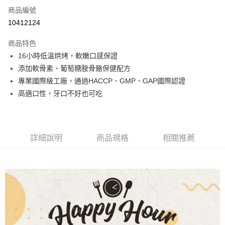
6 期 0 利率 每期
NT$15
21家銀行
合作金庫商業銀行
第一商業銀行
商品編號
華南商業銀行
彰化商業銀行
12 期 0 利率 每期
NT$7
21家銀行
合作金庫商業銀行
第一商業銀行
10412124
上海商業儲蓄銀行
台北富邦商業銀行
華南商業銀行
彰化商業銀行
合作金庫商業銀行
第一商業銀行
超商取貨付款
國泰世華商業銀行
兆豐國際商業銀行
上海商業儲蓄銀行
台北富邦商業銀行
商品特色
華南商業銀行
彰化商業銀行
臺灣中小企業銀行
台中商業銀行
國泰世華商業銀行
兆豐國際商業銀行
16小時低溫烘烤，軟嫩口感保證
LINE Pay
上海商業儲蓄銀行
台北富邦商業銀行
匯豐（台灣）商業銀行
華泰商業銀行
臺灣中小企業銀行
台中商業銀行
國泰世華商業銀行
兆豐國際商業銀行
添加軟骨素、葡萄糖胺骨骼保健配方
聯邦商業銀行
遠東國際商業銀行
匯豐（台灣）商業銀行
華泰商業銀行
Apple Pay
臺灣中小企業銀行
台中商業銀行
元大商業銀行
永豐商業銀行
專業國際級工廠，通過HACCP、GMP、GAP國際認證
聯邦商業銀行
遠東國際商業銀行
匯豐（台灣）商業銀行
華泰商業銀行
玉山商業銀行
星展（台灣）商業銀行
街口支付
高適口性，牙口不好也可吃
元大商業銀行
永豐商業銀行
聯邦商業銀行
遠東國際商業銀行
台新國際商業銀行
中國信託商業銀行
玉山商業銀行
星展（台灣）商業銀行
元大商業銀行
永豐商業銀行
台灣樂天信用卡公司
悠遊付
台新國際商業銀行
中國信託商業銀行
玉山商業銀行
星展（台灣）商業銀行
台灣樂天信用卡公司
台新國際商業銀行
中國信託商業銀行
全盈+PAY
詳細說明
商品規格
相關推薦
台灣樂天信用卡公司
大哥付你分期
相關說明
【大哥付你分期使用說明】
AFTEE先享後付
1.本服務由台灣大哥大提供，台灣大哥大用戶可立即使用無須另外申請。
2.付款方式選擇「大哥付你分期」，訂單成立後會自動跳轉到大哥付的交易
相關說明
流程，驗證手機門號後，選擇欲分期的期數、繳款截止日，確認付款後即完
【關於「AFTEE先享後付」】
成交易。
ATM付款
AFTEE先享後付是「在收到商品之後才付款」的支付方式。 讓您購物簡單
3.實際核准額度、可分期數及費用金額請依後續交易確認頁面所載為準。
便利好安心！