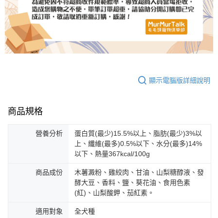
顯示電腦版詳細說明
商品規格
營養分析
蛋白質(最少)15.5%以上、脂肪(最少)3%以
上、纖維(最多)0.5%以下、水分(最多)14%
以下、熱量367kcal/100g
商品成份
木薯澱粉、雞絞肉、甘油、山梨糖醇液、發
酵大豆、香料、鹽、葵花油、食用色素
(紅)、山梨酸鉀、茄紅素。
適用對象
全犬種