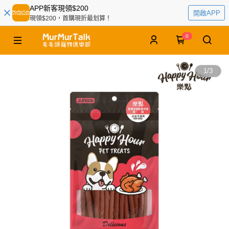
APP新客現領$200
開啟APP
現領$200，首購現折最划算！
0
1
/
3