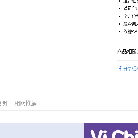
適合進
國泰世
LINE Pay
上海商
匯豐（
臺灣中
滿足全
國泰世
聯邦商
匯豐（
Apple Pay
全方位
臺灣中
元大商
聯邦商
匯豐（
絲滑易
玉山商
街口支付
元大商
聯邦商
台新國
依據A
玉山商
元大商
台灣樂
悠遊付
台新國
玉山商
台灣樂
台新國
全盈+PAY
商品相關分
台灣樂
大哥付你
狗狗專區
相關說明
分享
【大哥付
AFTEE先
1.本服務
2.付款方
相關說明
流程，驗
【關於「A
ATM付款
完成交易
AFTEE
3.實際核
便利好安
說明
相關推薦
4.訂單成
１．簡單
消。如遇
２．便利
運送方式
無法說明
３．安心
【繳款方
全家取貨
1.分期款
【「AFT
醒簡訊。
每筆NT$6
１．於結帳