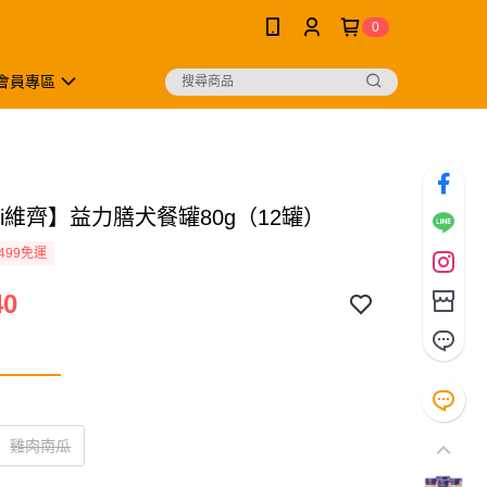
0
會員專區
Chi維齊】益力膳犬餐罐80g（12罐）
499免運
40
雞肉南瓜