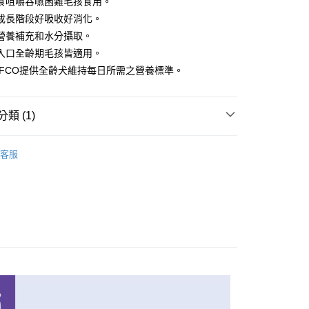
食咀嚼吞嚥困難毛孩食用。
華商業銀行
兆豐國際商業銀行
業儲蓄銀行
台北富邦商業銀行
台灣）商業銀行
華泰商業銀行
小企業銀行
台中商業銀行
成長階段好吸收好消化。
華商業銀行
兆豐國際商業銀行
業銀行
遠東國際商業銀行
台灣）商業銀行
華泰商業銀行
營養補充和水分攝取。
小企業銀行
台中商業銀行
業銀行
永豐商業銀行
業銀行
遠東國際商業銀行
台灣）商業銀行
華泰商業銀行
入口全齡期毛孩皆適用。
業銀行
星展（台灣）商業銀行
業銀行
永豐商業銀行
業銀行
遠東國際商業銀行
際商業銀行
中國信託商業銀行
AFCO提供全齡犬維持每日所需之營養標準。
業銀行
星展（台灣）商業銀行
業銀行
永豐商業銀行
天信用卡公司
際商業銀行
中國信託商業銀行
業銀行
星展（台灣）商業銀行
天信用卡公司
際商業銀行
中國信託商業銀行
類 (1)
天信用卡公司
分期
罐頭/餐包
客服
你分期使用說明】
享後付
由台灣大哥大提供，台灣大哥大用戶可立即使用無須另外申請。
式選擇「大哥付你分期」，訂單成立後會自動跳轉到大哥付的交易
證手機門號後，選擇欲分期的期數、繳款截止日，確認付款後即
FTEE先享後付」】
。
先享後付是「在收到商品之後才付款」的支付方式。 讓您購物簡單
准額度、可分期數及費用金額請依後續交易確認頁面所載為準。
心！
立30分鐘內，如未前往確認交易或遇審核未通過，訂單將自動取
：不需註冊會員、不需綁卡、不需儲值。
「轉專審核」未通過狀況，表示未達大哥付你分期系統評分，恕
：只要手機號碼，簡訊認證，即可結帳。
評估內容。
：先確認商品／服務後，再付款。
式說明】
付款
項不併入電信帳單，「大哥付你分期」於每月結算日後寄送繳費提
EE先享後付」結帳流程】
0，滿NT$499(含以上)免運費
方式選擇「AFTEE先享後付」後，將跳轉至「AFTEE先享後