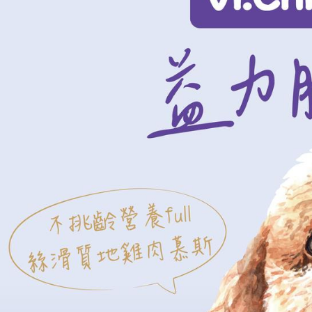
2.透過簡
付」結帳
帳／街口支
付款後全
２．訂單
３．收到繳
每筆NT$6
【注意事
／ATM／
1.本服務
※ 請注意
7-11取貨
用戶於交
絡購買商品
款買賣價
先享後付
每筆NT$6
2.基於同
※ 交易是
資料（包
是否繳費成
付款後7-1
用，由本
付客戶支
每筆NT$6
3.完整用
【注意事
宅配
１．透過由
交易，需
每筆NT$1
求債權轉
２．關於
https://aft
３．未成
「AFTE
任。
４．使用「
即時審查
結果請求
５．嚴禁
形，恩沛