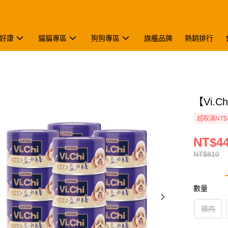
好康
貓貓專區
狗狗專區
旗艦品牌
熱銷排行
【Vi.
超取滿NT$
NT$4
NT$810
數量
雞肉