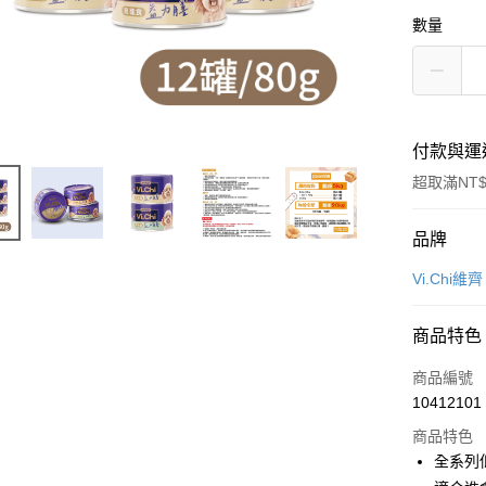
數量
付款與運
超取滿NT$
付款方式
品牌
信用卡一
Vi.Chi維齊
信用卡分
商品特色
3 期 
商品編號
6 期 
合作金
10412101
華南商
12 期
合作金
上海商
商品特色
華南商
合作金
超商取貨
國泰世
全系列
上海商
華南商
臺灣中