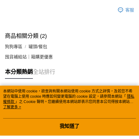
https://aftee.tw/terms/#terms3
客服
３．未成年的使用者請事先徵得法定代理人或監護人之同意方可使用
「AFTEE先享後付」，若未經同意申辦者引起之損失，本公司不負相關責
任。
４．使用「AFTEE先享後付」時，將依據個別帳號之用戶狀況，依本公司即
時審查核予不同之上限額度；若仍有額度不足之情形，本公司將視審查結果
商品相關分類 (2)
請求用戶進行身份認證。
５．嚴禁一人註冊多個帳號或使用他人資訊註冊。若發現惡意使用之情形，
狗狗專區
罐頭/餐包
恩沛科技股份有限公司將有權停止該用戶之使用額度並採取法律行動。
囤貨補給站｜箱購更優惠
本分類熱銷
全站排行
本網站中使用 cookie，欲查詢有關本網站使用 cookie 方式之詳情，及若您不希
熱門標籤
望在電腦上使用 cookie 時應如何變更電腦的 cookie 設定，請參閱本網站「
隱私
權條款
」之 Cookie 聲明。您繼續使用本網站即表示您同意本公司得按本網站使
用條款之 Cookie 聲明使用 cookie。
了解更多 >
我知道了