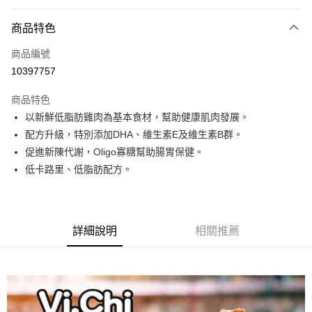
信用卡分期付款
3 期 0 利率 每期
NT$200
21家銀行
商品特色
6 期 0 利率 每期
NT$100
21家銀行
合作金庫商業銀行
第一商業銀行
商品編號
華南商業銀行
彰化商業銀行
12 期 0 利率 每期
NT$50
21家銀行
合作金庫商業銀行
第一商業銀行
10397757
上海商業儲蓄銀行
台北富邦商業銀行
華南商業銀行
彰化商業銀行
合作金庫商業銀行
第一商業銀行
超商取貨付款
國泰世華商業銀行
兆豐國際商業銀行
上海商業儲蓄銀行
台北富邦商業銀行
商品特色
華南商業銀行
彰化商業銀行
臺灣中小企業銀行
台中商業銀行
國泰世華商業銀行
兆豐國際商業銀行
以新鮮低脂肪雞肉為基本食材，幫助健康肌肉發展。
LINE Pay
上海商業儲蓄銀行
台北富邦商業銀行
匯豐（台灣）商業銀行
華泰商業銀行
臺灣中小企業銀行
台中商業銀行
國泰世華商業銀行
兆豐國際商業銀行
配方升級，特別添加DHA、維生素E及維生素B群。
聯邦商業銀行
遠東國際商業銀行
匯豐（台灣）商業銀行
華泰商業銀行
Apple Pay
臺灣中小企業銀行
台中商業銀行
元大商業銀行
永豐商業銀行
促進新陳代謝，Oligo寡糖幫助腸胃保健。
聯邦商業銀行
遠東國際商業銀行
匯豐（台灣）商業銀行
華泰商業銀行
玉山商業銀行
星展（台灣）商業銀行
街口支付
低卡路里、低脂肪配方。
元大商業銀行
永豐商業銀行
聯邦商業銀行
遠東國際商業銀行
台新國際商業銀行
中國信託商業銀行
玉山商業銀行
星展（台灣）商業銀行
元大商業銀行
永豐商業銀行
台灣樂天信用卡公司
悠遊付
台新國際商業銀行
中國信託商業銀行
玉山商業銀行
星展（台灣）商業銀行
台灣樂天信用卡公司
台新國際商業銀行
中國信託商業銀行
全盈+PAY
詳細說明
相關推薦
台灣樂天信用卡公司
大哥付你分期
相關說明
【大哥付你分期使用說明】
AFTEE先享後付
1.本服務由台灣大哥大提供，台灣大哥大用戶可立即使用無須另外申請。
2.付款方式選擇「大哥付你分期」，訂單成立後會自動跳轉到大哥付的交易
相關說明