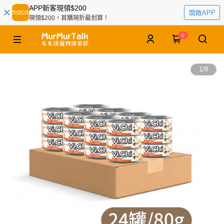
APP新客現領$200
開啟APP
現領$200，首購現折最划算！
0
1
/
8