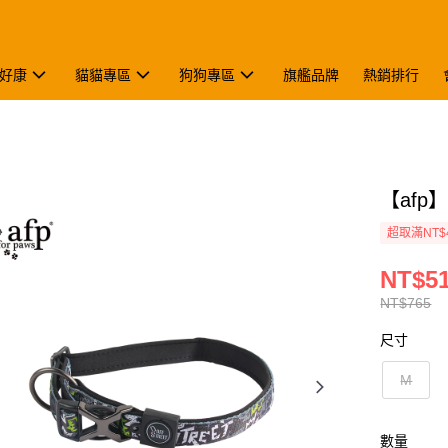
好康
貓貓專區
狗狗專區
旗艦品牌
熱銷排行
【afp
超取滿NT$
NT$5
NT$765
尺寸
M
數量