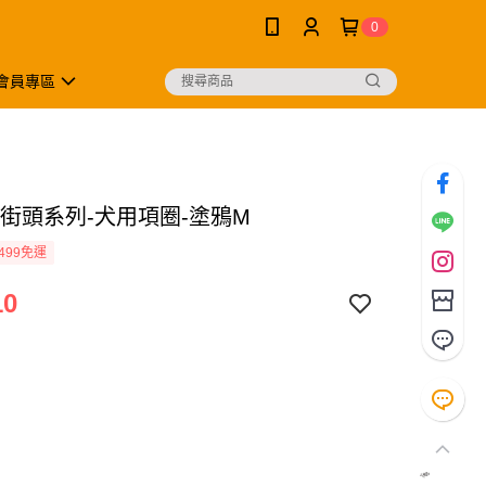
0
會員專區
】街頭系列-犬用項圈-塗鴉M
499免運
10