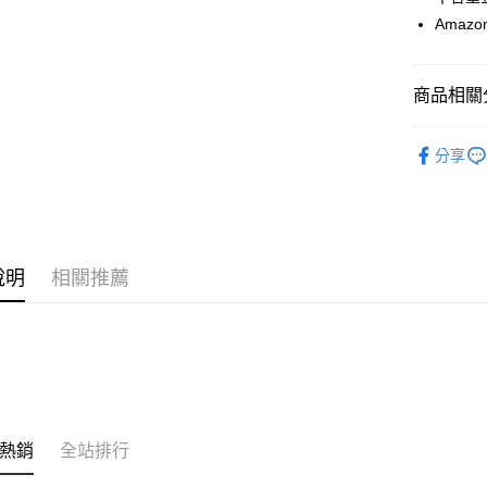
國泰世
聯邦商
匯豐（
Apple Pay
Amaz
臺灣中
元大商
聯邦商
匯豐（
玉山商
街口支付
元大商
聯邦商
台新國
玉山商
元大商
商品相關分
台灣樂
悠遊付
台新國
玉山商
台灣樂
外出用品
台新國
全盈+PAY
分享
台灣樂
大哥付你
相關說明
【大哥付
AFTEE先
1.本服務
2.付款方
相關說明
說明
相關推薦
流程，驗
【關於「A
ATM付款
完成交易
AFTEE
3.實際核
便利好安
4.訂單成
１．簡單
消。如遇
２．便利
運送方式
無法說明
３．安心
【繳款方
全家取貨
1.分期款
【「AFT
醒簡訊。
每筆NT$6
１．於結帳
熱銷
全站排行
2.透過簡
付」結帳
帳／街口支
付款後全
２．訂單