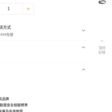
送方式
499免運
清除
紀錄
次付款
期付款
0 利率 每期
NT$170
21家銀行
0 利率 每期
NT$85
21家銀行
庫商業銀行
第一商業銀行
業銀行
彰化商業銀行
 0 利率 每期
NT$42
21家銀行
庫商業銀行
第一商業銀行
業儲蓄銀行
台北富邦商業銀行
業銀行
彰化商業銀行
庫商業銀行
第一商業銀行
付款
華商業銀行
兆豐國際商業銀行
氣品牌
業儲蓄銀行
台北富邦商業銀行
業銀行
彰化商業銀行
小企業銀行
台中商業銀行
E歐盟安全檢驗標準
華商業銀行
兆豐國際商業銀行
業儲蓄銀行
台北富邦商業銀行
台灣）商業銀行
華泰商業銀行
小企業銀行
台中商業銀行
金屬及有害物質