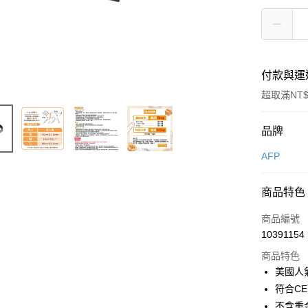
付款與運
超取滿NT$
付款方式
品牌
信用卡一
AFP
信用卡分
商品特色
3 期 
商品編號
6 期 
合作金
10391154
華南商
12 期
合作金
上海商
商品特色
華南商
合作金
超商取貨
國泰世
美國人
上海商
華南商
臺灣中
符合C
國泰世
LINE Pay
上海商
匯豐（
臺灣中
不含重