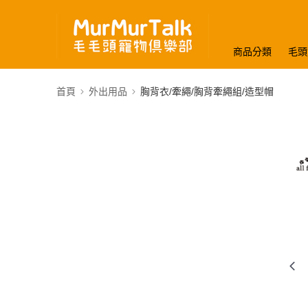
商品分類
毛頭
首頁
外出用品
胸背衣/牽繩/胸背牽繩組/造型帽