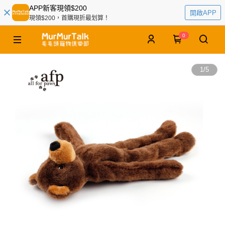
APP新客現領$200
開啟APP
現領$200，首購現折最划算！
0
1
/
5