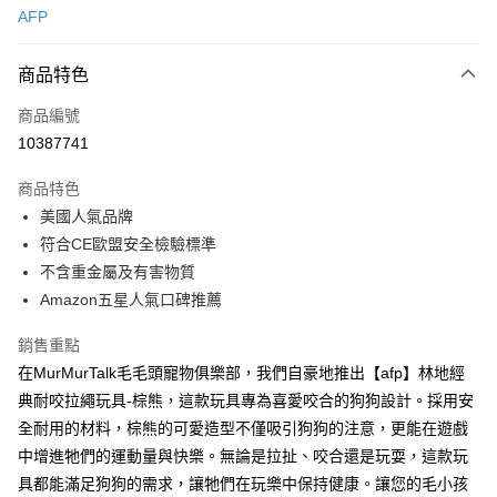
AFP
信用卡分期付款
3 期 0 利率 每期
NT$106
21家銀行
商品特色
6 期 0 利率 每期
NT$53
21家銀行
合作金庫商業銀行
第一商業銀行
商品編號
華南商業銀行
彰化商業銀行
12 期 0 利率 每期
NT$26
21家銀行
合作金庫商業銀行
第一商業銀行
10387741
上海商業儲蓄銀行
台北富邦商業銀行
華南商業銀行
彰化商業銀行
合作金庫商業銀行
第一商業銀行
超商取貨付款
國泰世華商業銀行
兆豐國際商業銀行
上海商業儲蓄銀行
台北富邦商業銀行
商品特色
華南商業銀行
彰化商業銀行
臺灣中小企業銀行
台中商業銀行
國泰世華商業銀行
兆豐國際商業銀行
美國人氣品牌
LINE Pay
上海商業儲蓄銀行
台北富邦商業銀行
匯豐（台灣）商業銀行
華泰商業銀行
臺灣中小企業銀行
台中商業銀行
國泰世華商業銀行
兆豐國際商業銀行
符合CE歐盟安全檢驗標準
聯邦商業銀行
遠東國際商業銀行
匯豐（台灣）商業銀行
華泰商業銀行
Apple Pay
臺灣中小企業銀行
台中商業銀行
元大商業銀行
永豐商業銀行
不含重金屬及有害物質
聯邦商業銀行
遠東國際商業銀行
匯豐（台灣）商業銀行
華泰商業銀行
玉山商業銀行
星展（台灣）商業銀行
街口支付
Amazon五星人氣口碑推薦
元大商業銀行
永豐商業銀行
聯邦商業銀行
遠東國際商業銀行
台新國際商業銀行
中國信託商業銀行
玉山商業銀行
星展（台灣）商業銀行
元大商業銀行
永豐商業銀行
台灣樂天信用卡公司
悠遊付
銷售重點
台新國際商業銀行
中國信託商業銀行
玉山商業銀行
星展（台灣）商業銀行
台灣樂天信用卡公司
在MurMurTalk毛毛頭寵物俱樂部，我們自豪地推出【afp】林地經
台新國際商業銀行
中國信託商業銀行
全盈+PAY
典耐咬拉繩玩具-棕熊，這款玩具專為喜愛咬合的狗狗設計。採用安
台灣樂天信用卡公司
大哥付你分期
全耐用的材料，棕熊的可愛造型不僅吸引狗狗的注意，更能在遊戲
相關說明
中增進牠們的運動量與快樂。無論是拉扯、咬合還是玩耍，這款玩
【大哥付你分期使用說明】
具都能滿足狗狗的需求，讓牠們在玩樂中保持健康。讓您的毛小孩
AFTEE先享後付
1.本服務由台灣大哥大提供，台灣大哥大用戶可立即使用無須另外申請。