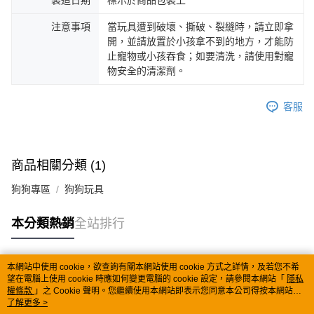
製造日期
標示於商品包裝上
注意事項
當玩具遭到破壞、撕破、裂縫時，請立即拿
開，並請放置於小孩拿不到的地方，才能防
止寵物或小孩吞食；如要清洗，請使用對寵
物安全的清潔劑。
客服
商品相關分類 (1)
狗狗專區
狗狗玩具
本分類熱銷
全站排行
本網站中使用 cookie，欲查詢有關本網站使用 cookie 方式之詳情，及若您不希
熱門標籤
望在電腦上使用 cookie 時應如何變更電腦的 cookie 設定，請參閱本網站「
隱私
權條款
」之 Cookie 聲明。您繼續使用本網站即表示您同意本公司得按本網站使
用條款之 Cookie 聲明使用 cookie。
了解更多 >