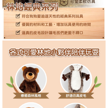
權轉讓予恩沛科技股份有限公司。
２．關於個人資料處理事宜，請瀏覽以下網址：
https://aftee.tw/terms/#terms3
３．未成年的使用者請事先徵得法定代理人或監護人之同意方可使用
「AFTEE先享後付」，若未經同意申辦者引起之損失，本公司不負相關責
任。
４．使用「AFTEE先享後付」時，將依據個別帳號之用戶狀況，依本公司即
時審查核予不同之上限額度；若仍有額度不足之情形，本公司將視審查結果
請求用戶進行身份認證。
５．嚴禁一人註冊多個帳號或使用他人資訊註冊。若發現惡意使用之情形，
恩沛科技股份有限公司將有權停止該用戶之使用額度並採取法律行動。