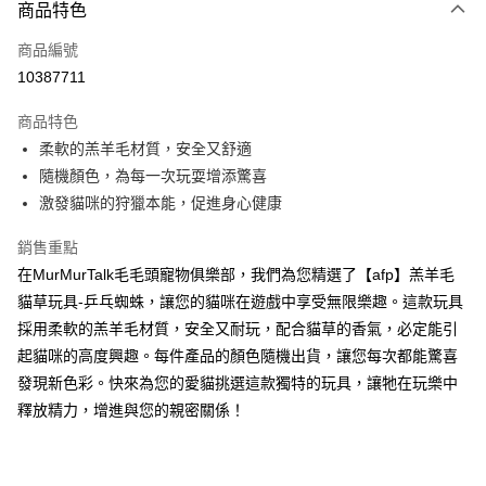
3 期 0 利率 每期
NT$43
21家銀行
商品特色
6 期 0 利率 每期
NT$21
21家銀行
合作金庫商業銀行
第一商業銀行
商品編號
華南商業銀行
彰化商業銀行
12 期 0 利率 每期
NT$10
21家銀行
合作金庫商業銀行
第一商業銀行
10387711
上海商業儲蓄銀行
台北富邦商業銀行
華南商業銀行
彰化商業銀行
合作金庫商業銀行
第一商業銀行
超商取貨付款
國泰世華商業銀行
兆豐國際商業銀行
上海商業儲蓄銀行
台北富邦商業銀行
商品特色
華南商業銀行
彰化商業銀行
臺灣中小企業銀行
台中商業銀行
國泰世華商業銀行
兆豐國際商業銀行
柔軟的羔羊毛材質，安全又舒適
LINE Pay
上海商業儲蓄銀行
台北富邦商業銀行
匯豐（台灣）商業銀行
華泰商業銀行
臺灣中小企業銀行
台中商業銀行
國泰世華商業銀行
兆豐國際商業銀行
隨機顏色，為每一次玩耍增添驚喜
聯邦商業銀行
遠東國際商業銀行
匯豐（台灣）商業銀行
華泰商業銀行
Apple Pay
臺灣中小企業銀行
台中商業銀行
元大商業銀行
永豐商業銀行
激發貓咪的狩獵本能，促進身心健康
聯邦商業銀行
遠東國際商業銀行
匯豐（台灣）商業銀行
華泰商業銀行
玉山商業銀行
星展（台灣）商業銀行
街口支付
元大商業銀行
永豐商業銀行
聯邦商業銀行
遠東國際商業銀行
台新國際商業銀行
中國信託商業銀行
銷售重點
玉山商業銀行
星展（台灣）商業銀行
元大商業銀行
永豐商業銀行
台灣樂天信用卡公司
悠遊付
在MurMurTalk毛毛頭寵物俱樂部，我們為您精選了【afp】羔羊毛
台新國際商業銀行
中國信託商業銀行
玉山商業銀行
星展（台灣）商業銀行
台灣樂天信用卡公司
貓草玩具-乒乓蜘蛛，讓您的貓咪在遊戲中享受無限樂趣。這款玩具
台新國際商業銀行
中國信託商業銀行
全盈+PAY
採用柔軟的羔羊毛材質，安全又耐玩，配合貓草的香氣，必定能引
台灣樂天信用卡公司
大哥付你分期
起貓咪的高度興趣。每件產品的顏色隨機出貨，讓您每次都能驚喜
相關說明
發現新色彩。快來為您的愛貓挑選這款獨特的玩具，讓牠在玩樂中
【大哥付你分期使用說明】
釋放精力，增進與您的親密關係！
AFTEE先享後付
1.本服務由台灣大哥大提供，台灣大哥大用戶可立即使用無須另外申請。
2.付款方式選擇「大哥付你分期」，訂單成立後會自動跳轉到大哥付的交易
相關說明
流程，驗證手機門號後，選擇欲分期的期數、繳款截止日，確認付款後即完
【關於「AFTEE先享後付」】
成交易。
ATM付款