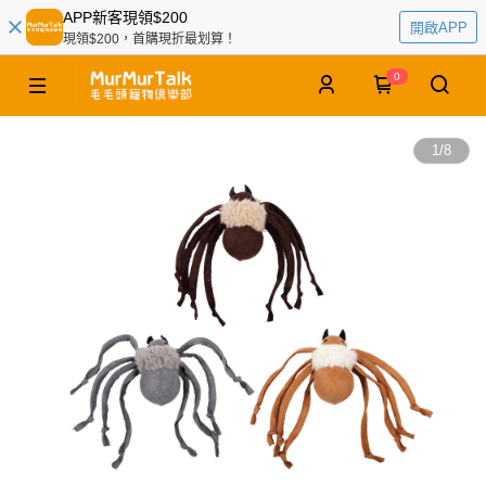
APP新客現領$200
開啟APP
現領$200，首購現折最划算！
0
1
/
8