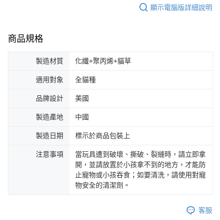
顯示電腦版詳細說明
商品規格
製造材質
化纖+聚丙烯+貓草
適用對象
全貓種
品牌設計
美國
製造產地
中國
製造日期
標示於商品包裝上
注意事項
當玩具遭到破壞、撕破、裂縫時，請立即拿
開，並請放置於小孩拿不到的地方，才能防
止寵物或小孩吞食；如要清洗，請使用對寵
物安全的清潔劑。
客服