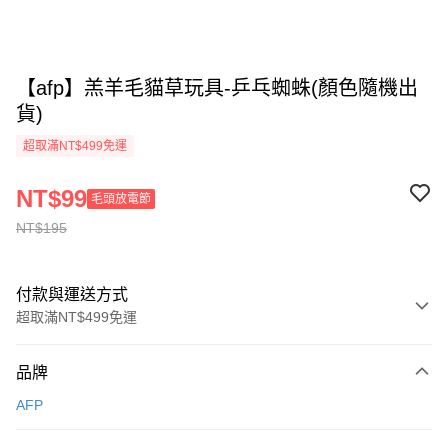
【afp】羔羊毛貓草玩具-乒乓蜘蛛(顏色隨機出
貨)
超取滿NT$499免運
NT$99
毛頭放電節
NT$195
付款與運送方式
超取滿NT$499免運
付款方式
品牌
信用卡一次付款
AFP
信用卡分期付款