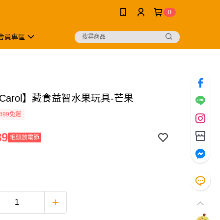
0
會員專區
 Carol】藏食益智水果玩具-芒果
499免運
89
毛頭放電節