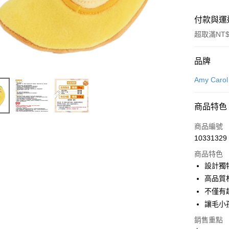
付款與運
超取滿NT$
付款方式
品牌
信用卡一
Amy Carol
信用卡分
商品特色
3 期 
商品編號
6 期 
合作金
10331329
華南商
12 期
合作金
上海商
商品特色
華南商
合作金
超商取貨
國泰世
設計獨
上海商
華南商
臺灣中
高品質
國泰世
LINE Pay
上海商
匯豐（
臺灣中
不僅有
國泰世
聯邦商
匯豐（
Apple Pay
讓毛小
臺灣中
元大商
聯邦商
匯豐（
玉山商
銷售重點
街口支付
元大商
聯邦商
台新國