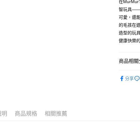
在MurM
玉山商
元大商
台灣樂
悠遊付
台新國
智玩具——
玉山商
台灣樂
可愛，還
台新國
全盈+PAY
台灣樂
的毛孩在
大哥付你
造型的玩
相關說明
健康快樂
【大哥付
AFTEE先
1.本服務
2.付款方
相關說明
流程，驗
商品相關分
【關於「A
ATM付款
完成交易
AFTEE
3.實際核
便利好安
狗狗專區
4.訂單成
１．簡單
分享
消。如遇
２．便利
運送方式
無法說明
３．安心
【繳款方
全家取貨
1.分期款
【「AFT
醒簡訊。
每筆NT$6
１．於結帳
2.透過簡
付」結帳
說明
商品規格
相關推薦
帳／街口支
付款後全
２．訂單
３．收到繳
每筆NT$6
【注意事
／ATM／
1.本服務
※ 請注意
7-11取貨
用戶於交
絡購買商品