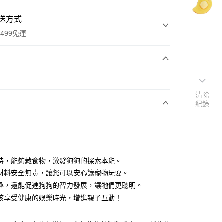
送方式
499免運
次付款
清除
期付款
紀錄
0 利率 每期
NT$76
21家銀行
0 利率 每期
NT$38
21家銀行
庫商業銀行
第一商業銀行
業銀行
彰化商業銀行
 0 利率 每期
NT$19
21家銀行
庫商業銀行
第一商業銀行
業儲蓄銀行
台北富邦商業銀行
業銀行
彰化商業銀行
庫商業銀行
第一商業銀行
付款
華商業銀行
兆豐國際商業銀行
特，能夠藏食物，激發狗狗的探索本能。
業儲蓄銀行
台北富邦商業銀行
業銀行
彰化商業銀行
小企業銀行
台中商業銀行
材料安全無毒，讓您可以安心讓寵物玩耍。
華商業銀行
兆豐國際商業銀行
業儲蓄銀行
台北富邦商業銀行
台灣）商業銀行
華泰商業銀行
小企業銀行
台中商業銀行
趣，還能促進狗狗的智力發展，讓牠們更聰明。
華商業銀行
兆豐國際商業銀行
業銀行
遠東國際商業銀行
台灣）商業銀行
華泰商業銀行
孩享受健康的娛樂時光，增進親子互動！
小企業銀行
台中商業銀行
業銀行
永豐商業銀行
業銀行
遠東國際商業銀行
台灣）商業銀行
華泰商業銀行
業銀行
星展（台灣）商業銀行
業銀行
永豐商業銀行
業銀行
遠東國際商業銀行
際商業銀行
中國信託商業銀行