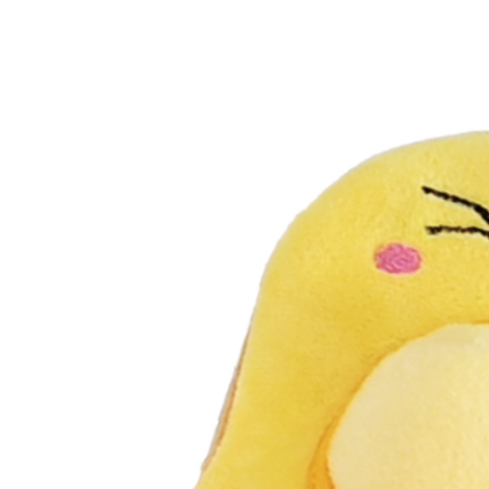
款買賣價
先享後付
每筆NT$6
2.基於同
※ 交易是
資料（包
是否繳費成
付款後7-1
用，由本
付客戶支
每筆NT$6
3.完整用
【注意事
宅配
１．透過由
交易，需
每筆NT$1
求債權轉
２．關於
https://aft
３．未成
「AFTE
任。
４．使用「
即時審查
結果請求
５．嚴禁
形，恩沛
動。