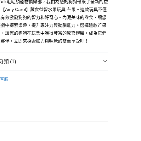
urTalk毛毛頭寵物俱樂部，我們為您的狗狗帶來了全新的益
業銀行
星展（台灣）商業銀行
業銀行
永豐商業銀行
天信用卡公司
際商業銀行
中國信託商業銀行
【Amy Carol】藏食益智水果玩具-芒果。這款玩具不僅
業銀行
星展（台灣）商業銀行
天信用卡公司
能有效激發狗狗的智力和好奇心。內藏美味的零食，讓您
際商業銀行
中國信託商業銀行
天信用卡公司
遊戲中探索樂趣，提升專注力與動腦能力。選擇這款芒果
分期
具，讓您的狗狗在玩樂中獲得豐富的感官體驗，成為它們
的夥伴。立即來探索腦力與味覺的雙重享受吧！
你分期使用說明】
享後付
由台灣大哥大提供，台灣大哥大用戶可立即使用無須另外申請。
式選擇「大哥付你分期」，訂單成立後會自動跳轉到大哥付的交易
證手機門號後，選擇欲分期的期數、繳款截止日，確認付款後即
類 (1)
FTEE先享後付」】
。
先享後付是「在收到商品之後才付款」的支付方式。 讓您購物簡單
准額度、可分期數及費用金額請依後續交易確認頁面所載為準。
心！
狗狗玩具
立30分鐘內，如未前往確認交易或遇審核未通過，訂單將自動取
：不需註冊會員、不需綁卡、不需儲值。
客服
「轉專審核」未通過狀況，表示未達大哥付你分期系統評分，恕
：只要手機號碼，簡訊認證，即可結帳。
評估內容。
：先確認商品／服務後，再付款。
式說明】
付款
項不併入電信帳單，「大哥付你分期」於每月結算日後寄送繳費提
EE先享後付」結帳流程】
0，滿NT$499(含以上)免運費
方式選擇「AFTEE先享後付」後，將跳轉至「AFTEE先享後
訊連結打開帳單後，可選擇「超商條碼／台灣大直營門市／銀行轉
頁面，進行簡訊認證並確認金額後，即可完成結帳。
付／iPASS MONEY」等通路繳費。
家取貨
成立數日內，您將收到繳費通知簡訊。
費通知簡訊後14天內，點擊此簡訊中的連結，可透過四大超商
0，滿NT$499(含以上)免運費
項】
網路銀行／等多元方式進行付款，方視為交易完成。
係由「台灣大哥大股份有限公司」（以下簡稱本公司）所提供，讓
：結帳手續完成當下不需立刻繳費，但若您需要取消訂單，請聯
付款
易時，得透過本服務購買商品或服務，並由商店將買賣／分期付
的店家。未經商家同意取消之訂單仍視為有效，需透過AFTEE