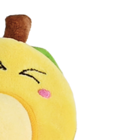
金債權讓與本公司後，依約使用本公司帳單繳交帳款。
繳納相關費用。
0，滿NT$499(含以上)免運費
意付款使用「大哥付你分期」之契約關係目的，商店將以您的個人
否成功請以「AFTEE先享後付 」之結帳頁面顯示為準，若有關於
含姓名、電話或地址）提供予台灣大哥大進項蒐集、處理及利
功／繳費後需取消欲退款等相關疑問，請聯繫「AFTEE先享後
1取貨
公司與您本人進行分期帳單所需資料之確認、核對及更正。
援中心」
https://netprotections.freshdesk.com/support/home
0，滿NT$499(含以上)免運費
戶服務條款，請詳閱以下連結：
https://oppay.tw/userRule
項】
恩沛科技股份有限公司提供之「AFTEE先享後付」服務完成之
依本服務之必要範圍內提供個人資料，並將交易相關給付款項請
00，滿NT$1,399(含以上)免運費
讓予恩沛科技股份有限公司。
個人資料處理事宜，請瀏覽以下網址：
ee.tw/terms/#terms3
年的使用者請事先徵得法定代理人或監護人之同意方可使用
E先享後付」，若未經同意申辦者引起之損失，本公司不負相關責
AFTEE先享後付」時，將依據個別帳號之用戶狀況，依本公司
核予不同之上限額度；若仍有額度不足之情形，本公司將視審查
用戶進行身份認證。
一人註冊多個帳號或使用他人資訊註冊。若發現惡意使用之情
科技股份有限公司將有權停止該用戶之使用額度並採取法律行