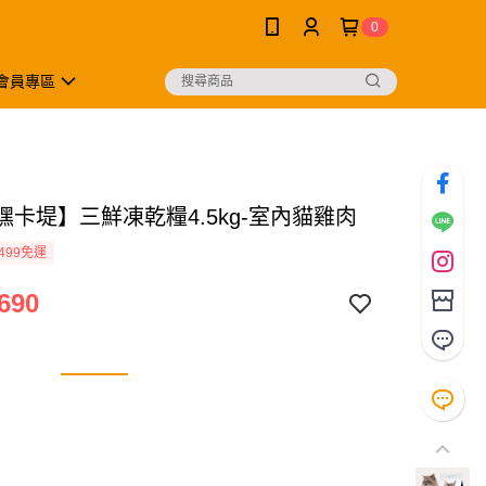
0
會員專區
it嘿卡堤】三鮮凍乾糧4.5kg-室內貓雞肉
499免運
690