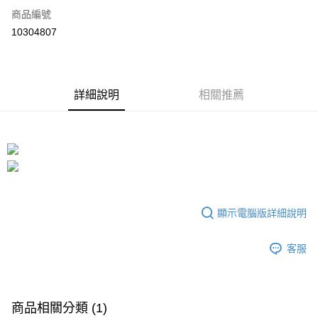
6 期 0 利率 每期
NT$70
21家銀行
合作金庫商業銀行
第一商業銀行
商品編號
華南商業銀行
彰化商業銀行
12 期 0 利率 每期
NT$35
21家銀行
合作金庫商業銀行
第一商業銀行
10304807
上海商業儲蓄銀行
台北富邦商業銀行
華南商業銀行
彰化商業銀行
合作金庫商業銀行
第一商業銀行
超商取貨付款
國泰世華商業銀行
兆豐國際商業銀行
上海商業儲蓄銀行
台北富邦商業銀行
華南商業銀行
彰化商業銀行
臺灣中小企業銀行
台中商業銀行
國泰世華商業銀行
兆豐國際商業銀行
LINE Pay
上海商業儲蓄銀行
台北富邦商業銀行
匯豐（台灣）商業銀行
華泰商業銀行
臺灣中小企業銀行
台中商業銀行
國泰世華商業銀行
詳細說明
兆豐國際商業銀行
相關推薦
聯邦商業銀行
遠東國際商業銀行
匯豐（台灣）商業銀行
華泰商業銀行
Apple Pay
臺灣中小企業銀行
台中商業銀行
元大商業銀行
永豐商業銀行
聯邦商業銀行
遠東國際商業銀行
匯豐（台灣）商業銀行
華泰商業銀行
玉山商業銀行
星展（台灣）商業銀行
街口支付
元大商業銀行
永豐商業銀行
聯邦商業銀行
遠東國際商業銀行
台新國際商業銀行
中國信託商業銀行
玉山商業銀行
星展（台灣）商業銀行
元大商業銀行
永豐商業銀行
台灣樂天信用卡公司
悠遊付
台新國際商業銀行
中國信託商業銀行
玉山商業銀行
星展（台灣）商業銀行
台灣樂天信用卡公司
台新國際商業銀行
中國信託商業銀行
全盈+PAY
台灣樂天信用卡公司
大哥付你分期
顯示電腦版詳細說明
相關說明
【大哥付你分期使用說明】
客服
AFTEE先享後付
1.本服務由台灣大哥大提供，台灣大哥大用戶可立即使用無須另外申請。
2.付款方式選擇「大哥付你分期」，訂單成立後會自動跳轉到大哥付的交易
相關說明
流程，驗證手機門號後，選擇欲分期的期數、繳款截止日，確認付款後即完
【關於「AFTEE先享後付」】
成交易。
ATM付款
AFTEE先享後付是「在收到商品之後才付款」的支付方式。 讓您購物簡單
商品相關分類 (1)
3.實際核准額度、可分期數及費用金額請依後續交易確認頁面所載為準。
便利好安心！