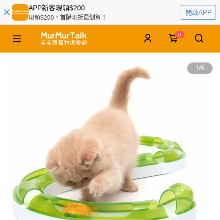
APP新客現領$200
開啟APP
現領$200，首購現折最划算！
0
1
/
6